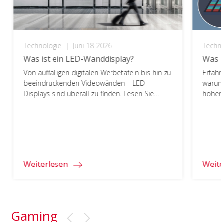
Technologie
|
Juni 18 2026
Techn
Was ist ein LED-Wanddisplay?
Was 
Von auffälligen digitalen Werbetafeln bis hin zu
Erfahr
beeindruckenden Videowänden – LED-
warum
Displays sind überall zu finden. Lesen Sie
höhere
weiter, um mehr über LED-Displays zu
bietet
erfahren.
Weiterlesen
Weit
Gaming