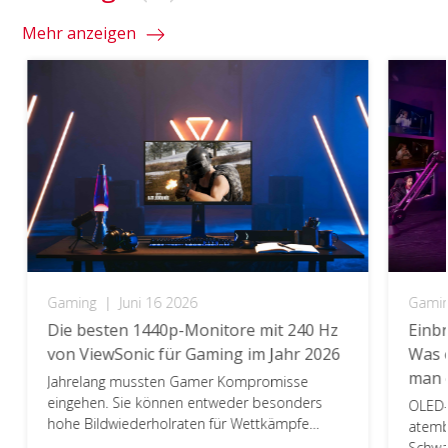
Mehr anzeigen
Gaming
|
Juni 16 2026
Gami
Die besten 1440p-Monitore mit 240 Hz
Einb
von ViewSonic für Gaming im Jahr 2026
Was e
man 
Jahrelang mussten Gamer Kompromisse
eingehen. Sie können entweder besonders
OLED-
hohe Bildwiederholraten für Wettkämpfe
atemb
priorisieren oder höhere Auflösungen für eine
Schwar