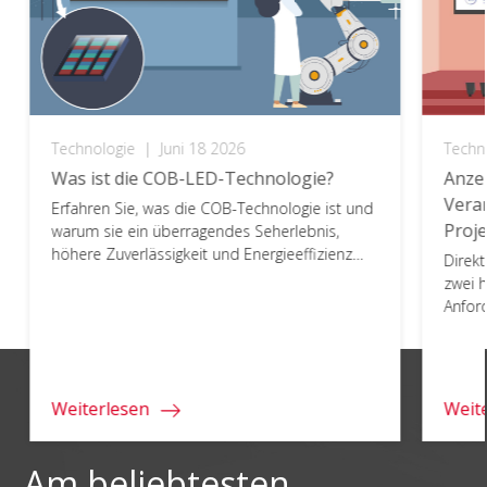
Technologie
|
Juni 18 2026
Techn
Was ist die COB-LED-Technologie?
Anze
Veran
Erfahren Sie, was die COB-Technologie ist und
Proj
warum sie ein überragendes Seherlebnis,
höhere Zuverlässigkeit und Energieeffizienz
Direkt
bietet.
zwei 
Anford
große
weite
Ihren 
Weiterlesen
Weit
Am beliebtesten