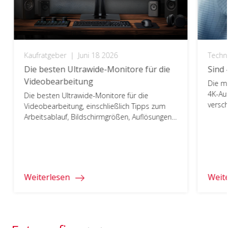
Kaufratgeber
|
Juni 18 2026
Techn
Die besten Ultrawide-Monitore für die
Sind 
Videobearbeitung
Die m
4K-Auf
Die besten Ultrawide-Monitore für die
versc
Videobearbeitung, einschließlich Tipps zum
welche
Arbeitsablauf, Bildschirmgrößen, Auflösungen
Anford
und wichtigsten Funktionen.
richti
Weiterlesen
Weit