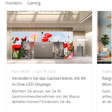
Heimkino
Gaming
Kurz erklärt
|
Juni 18 2026
Kaufr
Verändern Sie das Gästeerlebnis mit All-
Ratg
in-One-LED-Displays
Moni
Möchten Sie wissen, wie Sie Ihr
Ganz g
Gastronomieunternehmen von der Masse
anfäng
abheben können? Entdecken Sie die
an der
Leistungsfähigkeit von All-in-One-LED-Displays
kann 