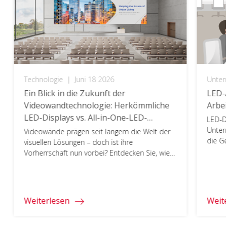
Technologie
|
Juni 18 2026
Unte
Ein Blick in die Zukunft der
LED-A
Videowandtechnologie: Herkömmliche
Arbe
LED-Displays vs. All-in-One-LED-
LED-Di
Displays​
Unter
Videowände prägen seit langem die Welt der
die Ge
visuellen Lösungen – doch ist ihre
Zusam
Vorherrschaft nun vorbei? Entdecken Sie, wie
verän
All-in-One-LED-Displays die Zukunft neu
gestalten.
Weiterlesen
Weit