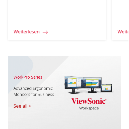
beein
umfas
sich d
Desig
den 2
Weiterlesen
Weit
getest
Vielse
bestic
einer
WorkPro Series
Advanced Ergonomic
Monitors for Business
See all >