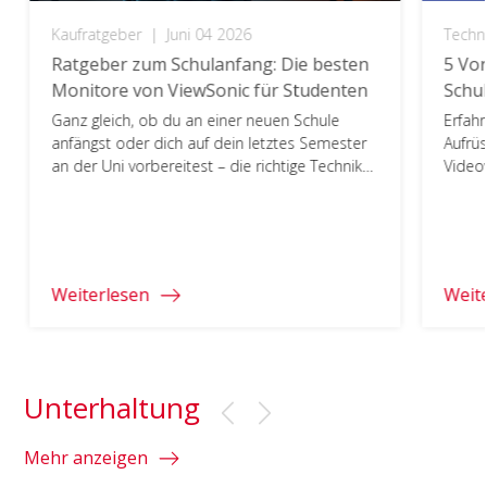
Kaufratgeber
|
Juni 04 2026
Techn
Ratgeber zum Schulanfang: Die besten
5 Vor
Monitore von ViewSonic für Studenten
Schu
Ganz gleich, ob du an einer neuen Schule
Erfahr
anfängst oder dich auf dein letztes Semester
Aufrüs
an der Uni vorbereitest – die richtige Technik
Videow
kann den entscheidenden Unterschied
ausmachen. Wir bei ViewSonic haben die
besten Monitore für jede Phase Ihres
Studiums sorgfältig ausgewählt. Bist du bereit,
deine Ausrüstung für das neue Schuljahr auf
Weiterlesen
Weit
den neuesten Stand […]
Unterhaltung
Mehr anzeigen