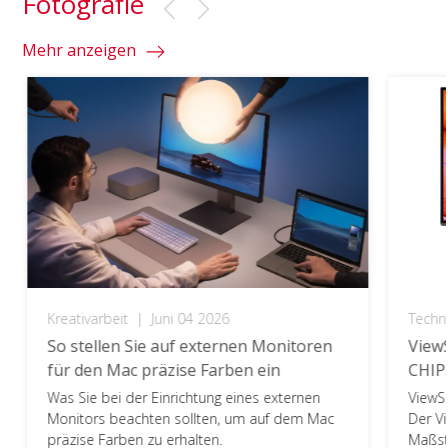
Fotografie
Mehr anzeigen
Kreativarbeit
|
Juni 04 2026
Techn
So stellen Sie auf externen Monitoren
ViewS
für den Mac präzise Farben ein
CHIP
Was Sie bei der Einrichtung eines externen
ViewS
Monitors beachten sollten, um auf dem Mac
Der V
präzise Farben zu erhalten.
Maßstä