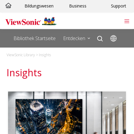
Bildungswesen
Business
Support
Bibliothek Startseite
Entdecken
ViewSonic Library
>
Insights
Insights