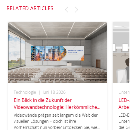
ok
n
RELATED ARTICLES
Technologie
|
Juni 18 2026
Unte
Ein Blick in die Zukunft der
LED-A
Videowandtechnologie: Herkömmliche
Arbe
LED-Displays vs. All-in-One-LED-
Videowände prägen seit langem die Welt der
LED-Di
Displays​
visuellen Lösungen – doch ist ihre
Unter
Vorherrschaft nun vorbei? Entdecken Sie, wie
die Ge