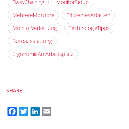
DaisyChaining
MonitorSetup
MehrereMonitore
EffizientesArbeiten
MonitorVerkettung
TechnologieTipps
Büroausstattung
ErgonomieAmArbeitsplatz
SHARE
Fac
Twit
Link
Em
ebo
ter
edI
ail