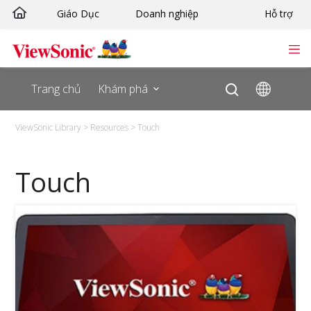
Skip
Giáo Dục
Doanh nghiệp
Hỗ trợ
to
content
Trang chủ
Khám phá
ViewSonic Library
>
Resources
>
Touch
Touch