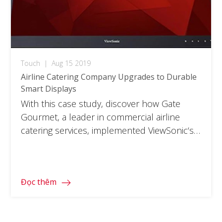
Touch
|
Aug 15 2019
Airline Catering Company Upgrades to Durable
Smart Displays
With this case study, discover how Gate
Gourmet, a leader in commercial airline
catering services, implemented ViewSonic‘s
smart display solutions to increase
efficiency and decrease downtimes in its
kitchen at the Jorge Chávez Airport in Lima,
Đọc thêm
Perú. To access the full document, please
click on the download button below and fill
in your information.