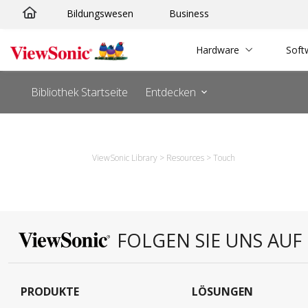
Zum
Bildungswesen
Business
Inhalt
springen
Hardware
Soft
Bibliothek Startseite
Entdecken
ViewSonic Library
>
Resources
>
Touch
FOLGEN SIE UNS AUF
PRODUKTE
LÖSUNGEN