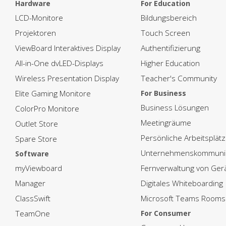
Hardware
For Education
LCD-Monitore
Bildungsbereich
Projektoren
Touch Screen
ViewBoard Interaktives Display
Authentifizierung
All-in-One dvLED-Displays
Higher Education
Wireless Presentation Display
Teacher's Community
Elite Gaming Monitore
For Business
Business Lösungen
ColorPro Monitore
Meetingräume
Outlet Store
Persönliche Arbeitsplät
Spare Store
Unternehmenskommunik
Software
myViewboard
Fernverwaltung von Ger
Manager
Digitales Whiteboarding
ClassSwift
Microsoft Teams Rooms
TeamOne
For Consumer