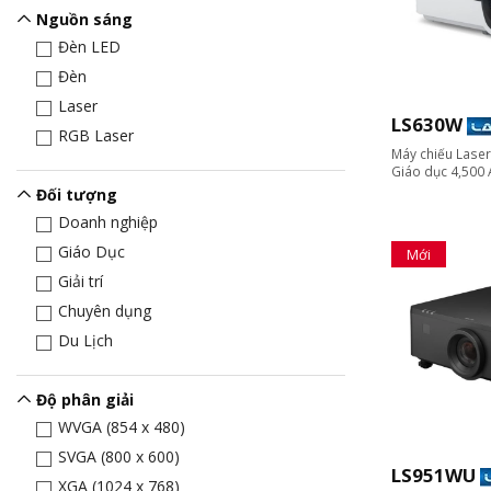
Nguồn sáng
Đèn LED
Đèn
Laser
LS630W
RGB Laser
Máy chiếu Lase
Giáo dục 4,500
Đối tượng
Doanh nghiệp
Giáo Dục
Mới
Giải trí
Chuyên dụng
Du Lịch
Độ phân giải
WVGA (854 x 480)
SVGA (800 x 600)
LS951WU
XGA (1024 x 768)