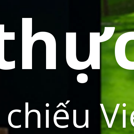
thự
 chiếu V