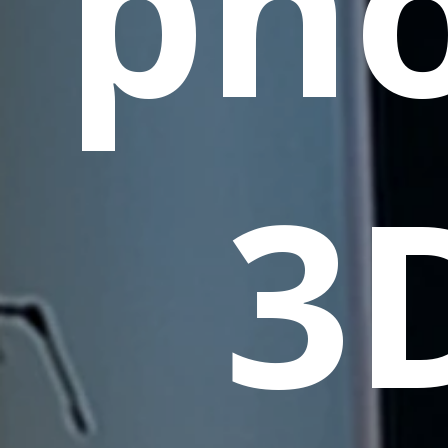
phò
3