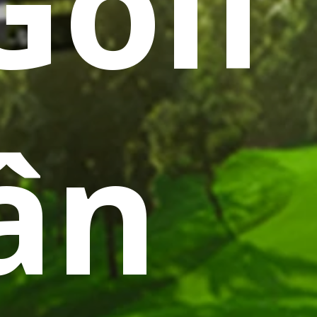
Golf
ân