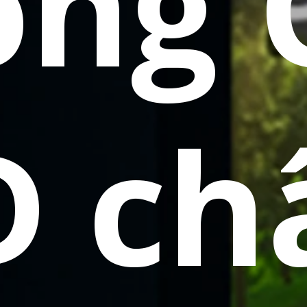
ng 
D ch