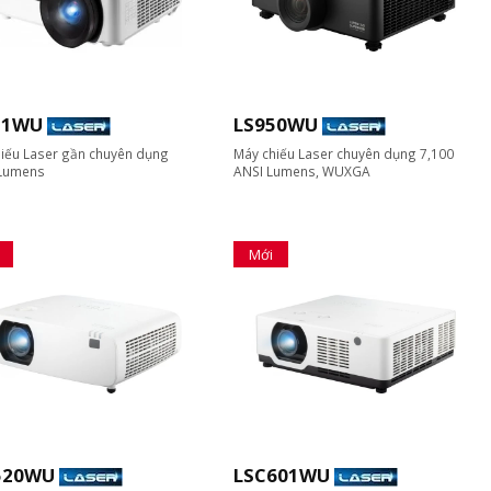
21WU
LS950WU
iếu Laser gần chuyên dụng
Máy chiếu Laser chuyên dụng 7,100
 Lumens
ANSI Lumens, WUXGA
Mới
520WU
LSC601WU