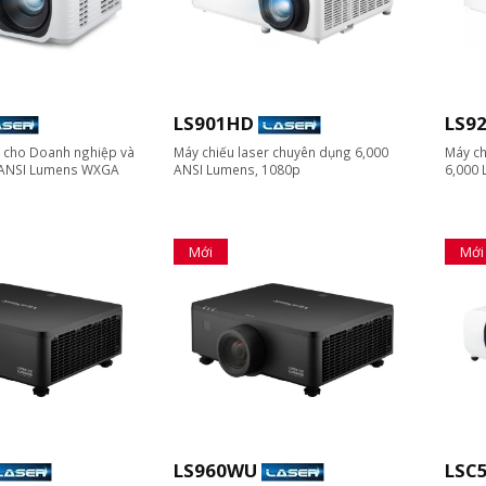
LS901HD
LS9
r cho Doanh nghiệp và
Máy chiếu laser chuyên dụng 6,000
Máy ch
 ANSI Lumens WXGA
ANSI Lumens, 1080p
6,000
Mới
Mới
LS960WU
LSC