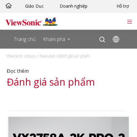
Skip
Giáo Dục
Doanh nghiệp
Hỗ trợ
to
content
Trang chủ
Khám phá
ViewSonic Library
>
Featured
>
Đánh giá sản phẩm
Đọc thêm
Đánh giá sản phẩm