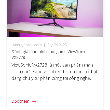
Đánh giá sản phẩm
|
Aug 24 2023
Đánh giá màn hình chơi game ViewSonic
VX2728
ViewSonic VX2728 là một sản phẩm màn
hình chơi game với nhiều tính năng nổi bật
đáng chú ý từ phần cứng tới công nghệ
tích hợp. Với mức giá chỉ chỉ hơn 4 triệu
đồng, nhưng sản phẩm đã có tầm nền
FullHD FastIPS kích thước 27″ thời thượng.
Đọc thêm
Cùng với đó là tần […]