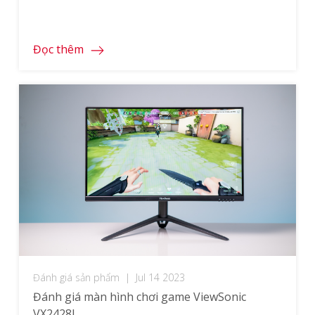
ảnh. Với nhiều tính năng đáng chú ý, sản
phẩm này đã được đánh giá cao bởi các
chuyên gia và người dùng. Để nổi bật trong
Đọc thêm
phân khúc này, sản phẩm […]
Đánh giá sản phẩm
|
Jul 14 2023
Đánh giá màn hình chơi game ViewSonic
VX2428J