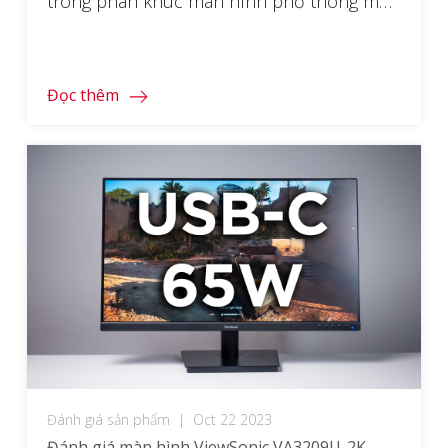
trong phân khúc màn hình phổ thông mà
nhiều người có thể tiếp cận được. Với
những tính năng vượt trội và hiệu suất ấn
tượng, sản phẩm này hứa hẹn mang lại trải
Đọc thêm
nghiệm hình ảnh tuyệt vời cho người dùng.
[…]
Đánh giá sản phẩm
|
Oct 22 2023
Đánh giá màn hình ViewSonic VA3209U-2K –