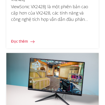
ViewSonic VX2428J là một phiên bản cao
cấp hơn của VX2428, các tính năng và
công nghệ tích hợp vẫn dẫn đầu phân
khúc hiện tại, điểm khác biệt ở đây là chân
đế công thái học được tích hợp. Với mức
giá dễ tiếp cận chưa đến 4 triệu đồng,
Đọc thêm
nhưng sản phẩm đã […]