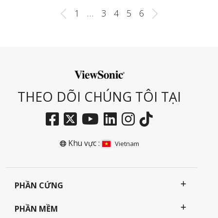
1
…
3
4
5
6
THEO DÕI CHÚNG TÔI TẠI
Khu vực :
Vietnam
PHẦN CỨNG
PHẦN MỀM