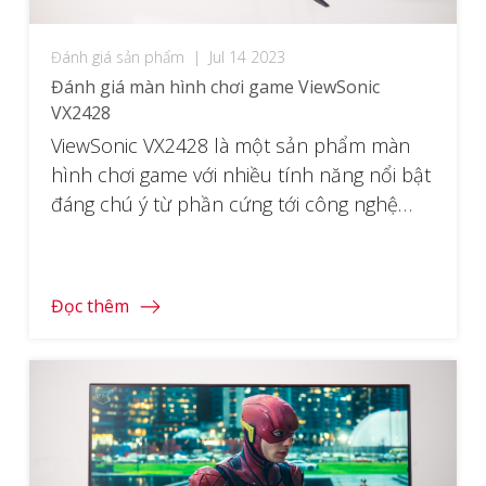
Đánh giá sản phẩm
|
Jul 14 2023
Đánh giá màn hình chơi game ViewSonic
VX2428
ViewSonic VX2428 là một sản phẩm màn
hình chơi game với nhiều tính năng nổi bật
đáng chú ý từ phần cứng tới công nghệ
tích hợp. Với mức giá chỉ chỉ hơn 3 triệu
đồng, nhưng sản phẩm đã có tầm nền
FullHD FastIPS thời thượng. Cùng với đó là
Đọc thêm
tần số quét cao […]