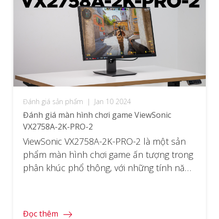
Đánh giá sản phẩm
|
Jan 10 2024
Đánh giá màn hình chơi game ViewSonic
VX2758A-2K-PRO-2
ViewSonic VX2758A-2K-PRO-2 là một sản
phẩm màn hình chơi game ấn tượng trong
phân khúc phổ thông, với những tính năng
vượt trội và hiệu suất tốt phục vụ nhu cầu
của người dùng, từ chơi game giải trí cho
tới làm việc đồ hoạ cơ bản. Không chỉ vậy
Đọc thêm