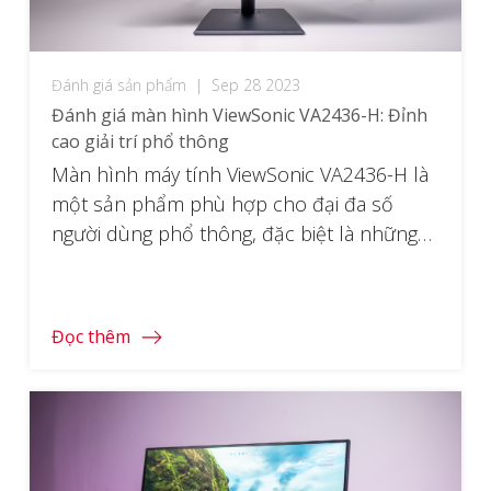
Đánh giá sản phẩm
|
Sep 28 2023
Đánh giá màn hình ViewSonic VA2436-H: Đỉnh
cao giải trí phổ thông
Màn hình máy tính ViewSonic VA2436-H là
một sản phẩm phù hợp cho đại đa số
người dùng phổ thông, đặc biệt là những
người làm việc văn phòng và giải trí nhẹ
nhàng. Màn hình có kích thước 24 inch, độ
phân giải Full HD, tần số quét 100Hz và tốc
Đọc thêm
độ phản hồi […]