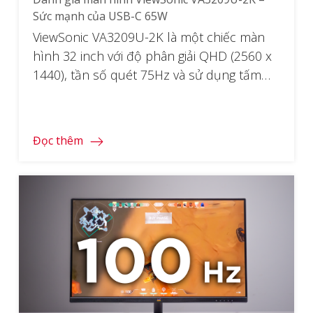
Sức mạnh của USB-C 65W
ViewSonic VA3209U-2K là một chiếc màn
hình 32 inch với độ phân giải QHD (2560 x
1440), tần số quét 75Hz và sử dụng tấm
nền IPS. Màn hình được trang bị nhiều tính
năng hữu ích như cổng USB-C sạc nhanh
65W, chế độ ViewMode và chế độ bảo vệ
Đọc thêm
mắt,… Nhưng cụ thể […]