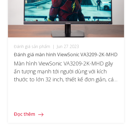
Đánh giá sản phẩm
|
Jun 27 2023
Đánh giá màn hình ViewSonic VA3209-2K-MHD
Màn hình ViewSonic VA3209-2K-MHD gây
ấn tượng mạnh tới người dùng với kích
thước to lớn 32 inch, thiết kế đơn giản, các
tính năng phần cứng vượt trội so với tầm
giá như độ phân giải 2K, tấm nề IPS, tần số
quét 75Hz, HDR10,… Với mức giá chỉ hơn 5
triệu đồng của […]
Đọc thêm