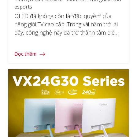
esports
OLED đã không còn là “đặc quyền” của
riêng giới TV cao cấp. Trong vài năm trở lại
đây, công nghệ này đã trở thành tâm điểm
của cuộc đua màn hình gaming, và
ViewSonic XG2738-2K-OLED chính là phát
Đọc thêm
súng mạnh mẽ tiếp theo từ ViewSonic. Với
tấm nền QD-OLED 2K QHD, tần số quét
[…]