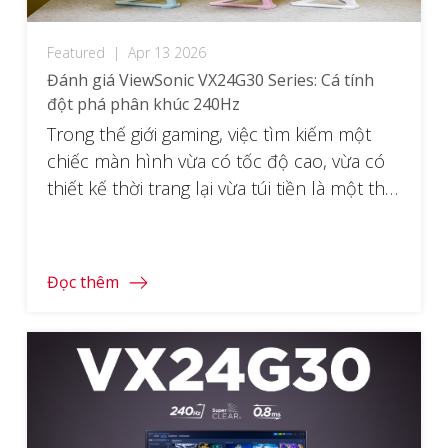
Featured
|
Apr 13 2026
Đánh giá ViewSonic VX24G30 Series: Cá tính
đột phá phân khúc 240Hz
Trong thế giới gaming, việc tìm kiếm một
chiếc màn hình vừa có tốc độ cao, vừa có
thiết kế thời trang lại vừa túi tiền là một thử
thách khó nhằn. Tuy nhiên, ViewSonic
VX24G30 Sereis xuất hiện như một lời giải
hoàn hảo, tái định nghĩa lại tiêu chuẩn màn
Đọc thêm
hình gaming 24 […]