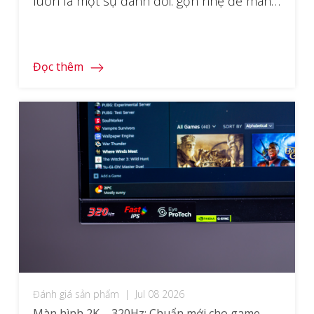
luôn là một sự đánh đổi: gọn nhẹ để mang
đi, nhưng chật chội khi phải mở song song
email, bảng tính, tài liệu và cửa sổ họp.
ViewSonic VG1457 ra đời để giải bài toán đó
Đọc thêm
theo một cách […]
Đánh giá sản phẩm
|
Jul 08 2026
Màn hình 2K – 320Hz: Chuẩn mới cho game