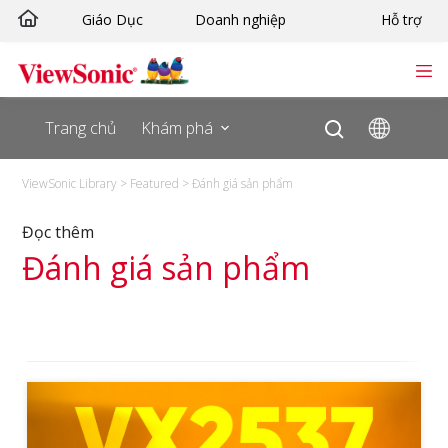
Skip
Giáo Dục
Doanh nghiệp
Hỗ trợ
to
content
Trang chủ
Khám phá
ViewSonic Library
>
Featured
>
Đánh giá sản phẩm
Đọc thêm
Đánh giá sản phẩm