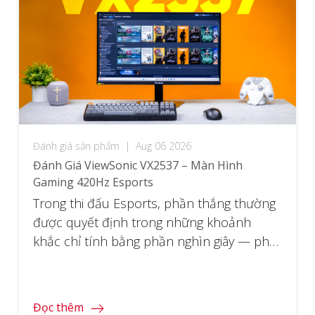
Đánh giá sản phẩm
|
Aug 06 2026
Đánh Giá ViewSonic VX2537 – Màn Hình
Gaming 420Hz Esports
Trong thi đấu Esports, phần thắng thường
được quyết định trong những khoảnh
khắc chỉ tính bằng phần nghìn giây — pha
peek góc trước đối thủ, cú flick chính xác,
hay thao tác né kỹ năng sát nút. ViewSonic
VX2537 được sinh ra cho đúng những
Đọc thêm