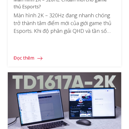
thủ Esports?
Màn hình 2K – 320Hz đang nhanh chóng
trở thành tâm điểm mới của giới game thủ
Esports. Khi độ phân giải QHD và tần số
quét siêu cao lần đầu hội tụ trong cùng
một sản phẩm ở mức giá dễ tiếp cận, ranh
giới giữa “đẹp” và “nhanh” gần như bị xóa
Đọc thêm
nhòa. […]