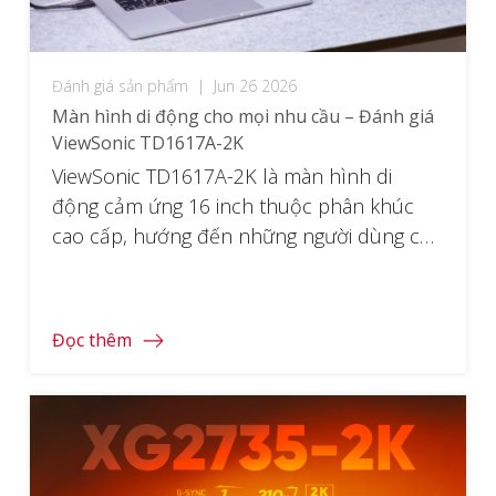
Đánh giá sản phẩm
|
Jun 26 2026
Màn hình di động cho mọi nhu cầu – Đánh giá
ViewSonic TD1617A-2K
ViewSonic TD1617A-2K là màn hình di
động cảm ứng 16 inch thuộc phân khúc
cao cấp, hướng đến những người dùng cần
mang thêm màn hình theo khi di chuyển
— từ nhân viên văn phòng làm việc linh
hoạt, freelancer, đến game thủ muốn trải
Đọc thêm
nghiệm trên Nintendo Switch ở bất cứ đâu.
Điểm […]