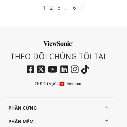
1
2
3
…
6
THEO DÕI CHÚNG TÔI TẠI
Khu vực :
Vietnam
PHẦN CỨNG
PHẦN MỀM