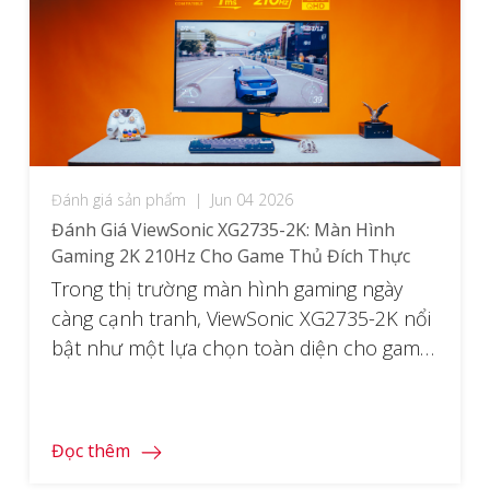
Đánh giá sản phẩm
|
Jun 04 2026
Đánh Giá ViewSonic XG2735-2K: Màn Hình
Gaming 2K 210Hz Cho Game Thủ Đích Thực
Trong thị trường màn hình gaming ngày
càng cạnh tranh, ViewSonic XG2735-2K nổi
bật như một lựa chọn toàn diện cho game
thủ muốn sở hữu đồng thời độ phân giải
sắc nét, tốc độ cao và chất lượng màu sắc
vượt trội. Với kích thước 27 inch, độ phân
Đọc thêm
giải QHD 2560×1440, tần số […]