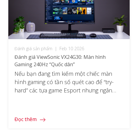
Đánh giá sản phẩm
|
Feb 10 2026
Đánh giá ViewSonic VX24G30: Màn hình
Gaming 240Hz “Quốc dân”
Nếu bạn đang tìm kiếm một chiếc màn
hình gaming có tần số quét cao để “try-
hard” các tựa game Esport nhưng ngân
sách lại hạn hẹp, ViewSonic VX24G30
chính là câu trả lời. Với sự kết hợp giữa tần
số quét 240Hz, tấm nền IPS sắc nét và
Đọc thêm
công nghệ G-Sync Compatible, đây được
[…]