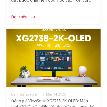
đặt bước chân lên cột mốc cao hơn với
ViewSonic VX2536A – chiếc màn hình tích
hợp tấm nền SuperClear® IPS cùng tần số
Đọc thêm
quét lên tới 320Hz và tốc độ phản hồi
MPRT chỉ 0,5ms. Đây là sản phẩm […]
Đánh giá sản phẩm
|
May 14 2026
Đánh giá ViewSonic XG2738-2K-OLED: Màn
hình QD-OLED 240Hz “đỉnh nóc” cho game thủ