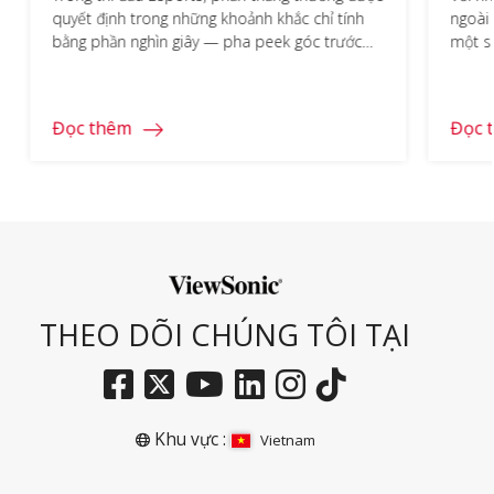
quyết định trong những khoảnh khắc chỉ tính
ngoài 
bằng phần nghìn giây — pha peek góc trước
một s
đối thủ, cú flick chính xác, hay thao tác né kỹ
chật c
năng sát nút. ViewSonic VX2537 được sinh ra
tính, 
cho đúng những khoảnh khắc đó: một màn
ra đời
Đọc thêm
Đọc 
hình gaming 25 […]
THEO DÕI CHÚNG TÔI TẠI
Khu vực :
Vietnam