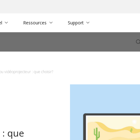
el
Ressources
Support
ou vidéoprojecteur : que choisir?
 : que