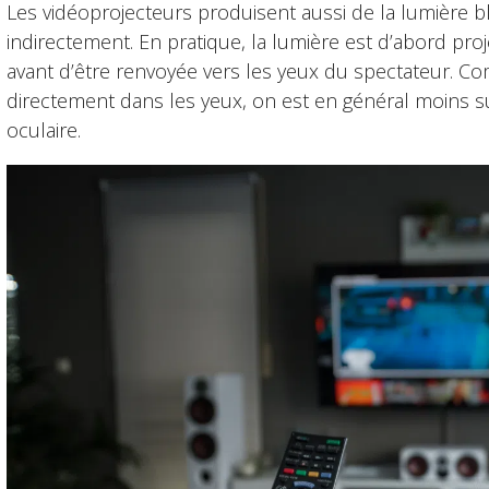
Les vidéoprojecteurs produisent aussi de la lumière b
indirectement. En pratique, la lumière est d’abord pr
avant d’être renvoyée vers les yeux du spectateur. C
directement dans les yeux, on est en général moins sus
oculaire.