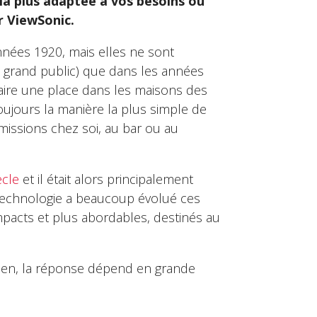
 la plus adaptée à vos besoins ou
r ViewSonic.
années 1920, mais elles ne sont
 grand public) que dans les années
faire une place dans les maisons des
 toujours la manière la plus simple de
missions chez soi, au bar ou au
ècle
et il était alors principalement
a technologie a beaucoup évolué ces
mpacts et plus abordables, destinés au
 bien, la réponse dépend en grande