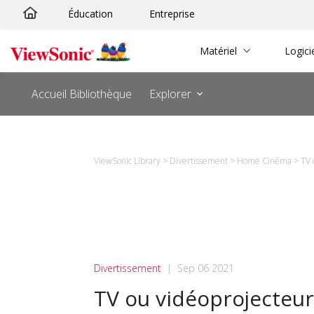
Passer
Éducation
Entreprise
au
contenu
Matériel
Logici
Accueil Bibliothèque
Explorer
ViewSonic Library
>
Divertissement
>
Home Cinéma
>
TV 
Divertissement
|
Sep 06 2021
TV ou vidéoprojecteur