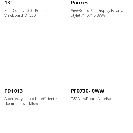
13"
Pouces
Pen Display 13.3'' Pouces
ViewBoard Pen Display Ecran à
ViewBoard ID1330
stylet 7" ID710-BWW
PD1013
PF0730-I0WW
A perfectly suited for efficient e-
7.5" ViewBoard NotePad
document workflow