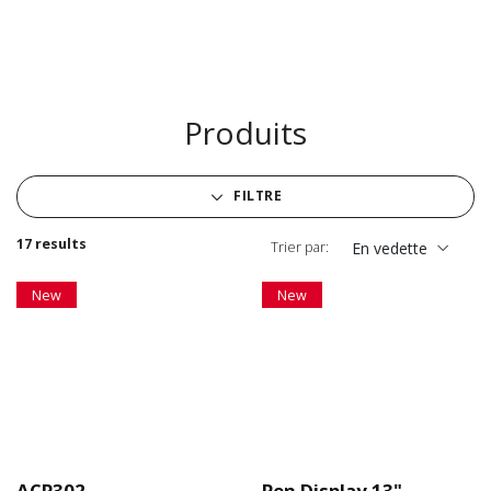
Produits
FILTRE
17 results
Trier par:
En vedette
New
New
ACP302
Pen Display 13" -