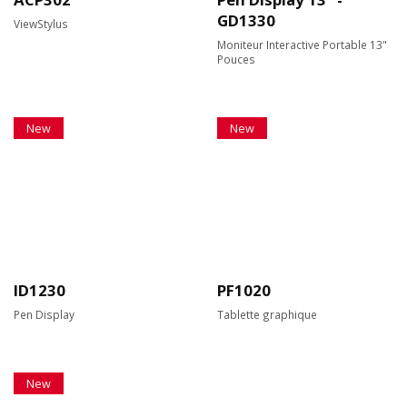
GD1330
ViewStylus
Moniteur Interactive Portable 13"
Pouces
New
New
ID1230
PF1020
Pen Display
Tablette graphique
New