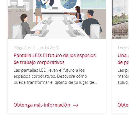
Negocios
|
Jun 18 2026
Tecno
Pantalla LED: El futuro de los espacios
Una g
de trabajo corporativos
de pa
tradi
Las pantallas LED llevan el futuro a los
Las p
«todo
espacios corporativos. Descubre cómo
marca
puede transformar el diseño de tu lugar de
soluc
trabajo, la colaboración y la comunicación.
reina
«todo 
Obtenga más información
Obte