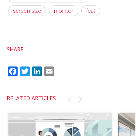
screen size
monitor
feat
SHARE
Fac
Twit
Link
Em
ebo
ter
edI
ail
ok
n
RELATED ARTICLES