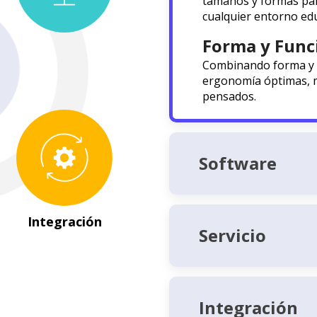
tamaños y formas par
cualquier entorno edu
Forma y Func
Combinando forma y f
ergonomía óptimas, m
pensados.
Software
Servicio
Integración