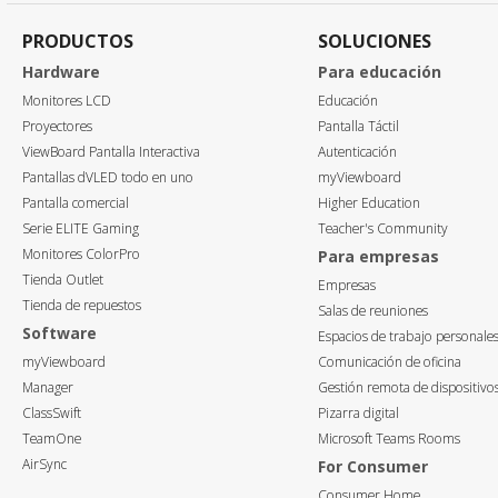
PRODUCTOS
SOLUCIONES
Hardware
Para educación
Monitores LCD
Educación
Proyectores
Pantalla Táctil
ViewBoard Pantalla Interactiva
Autenticación
Pantallas dVLED todo en uno
myViewboard
Pantalla comercial
Higher Education
Serie ELITE Gaming
Teacher's Community
Monitores ColorPro
Para empresas
Tienda Outlet
Empresas
Tienda de repuestos
Salas de reuniones
Software
Espacios de trabajo personale
myViewboard
Comunicación de oficina
Manager
Gestión remota de dispositivo
ClassSwift
Pizarra digital
TeamOne
Microsoft Teams Rooms
AirSync
For Consumer
Consumer Home