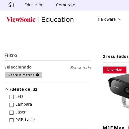
Educación
Corporate
Skip to main content
Hardware
Filtro
2 resultados
Seleccionado
Borrar todo
Novedad
Sobre la marcha
Fuente de luz
LED
Lámpara
Láser
RGB Laser
M1E Max