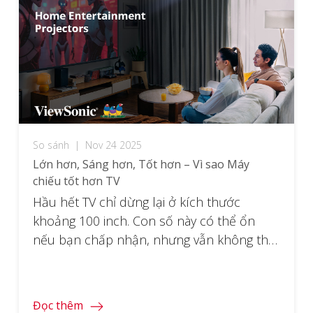
So sánh
|
Nov 24 2025
Lớn hơn, Sáng hơn, Tốt hơn – Vì sao Máy
chiếu tốt hơn TV
Hầu hết TV chỉ dừng lại ở kích thước
khoảng 100 inch. Con số này có thể ổn
nếu bạn chấp nhận, nhưng vẫn không thể
so với hình ảnh lên đến 300 inch từ máy
chiếu giải trí gia đình của ViewSonic. Hãy
tưởng tượng sự khác biệt. TV giúp bạn xem
Đọc thêm