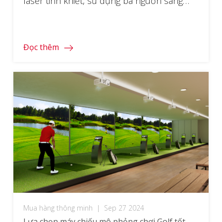
laser tinh khiết, sử dụng ba nguồn sáng
laser riêng biệt phát ra ánh sáng đỏ, xanh
lá cây và xanh dương. Điều này giúp tạo ra
màu sắc rực rỡ và trung thực hơn so với
Đọc thêm
công nghệ […]
Mua hàng thông minh
|
Sep 27 2024
Lựa chọn máy chiếu mô phỏng chơi Golf tốt