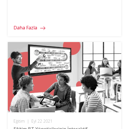
karşılaştırması.
Daha Fazla
Eğitim
|
Eyl 22 2021
Eğitim BT Yöneticilerinin İnteraktif