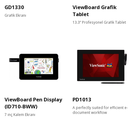
GD1330
ViewBoard Grafik
Tablet
Grafik Ekranı
13.3” Profesyonel Grafik Tablet
ViewBoard Pen Display
PD1013
(ID710-BWW)
A perfectly suited for efficient e-
document workflow
7 inç Kalem Ekranı