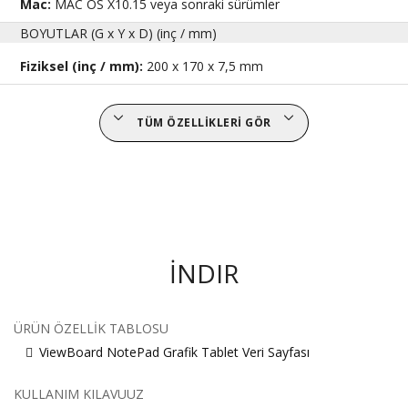
Mac:
MAC OS X10.15 veya sonraki sürümler
BOYUTLAR (G x Y x D) (inç / mm)
Fiziksel (inç / mm):
200 x 170 x 7,5 mm
TÜM ÖZELLIKLERI GÖR
İNDIR
ÜRÜN ÖZELLIK TABLOSU
ViewBoard NotePad Grafik Tablet Veri Sayfası
KULLANIM KILAVUUZ