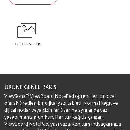
FOTOĞRAFLAR
ÜRÜNE GENEL BAKIŞ
®
ViewSonic
ViewBoard NotePad öğrenciler için özel
olarak üretilen bir dijital yazı tableti. Normal kağıt ve
dijital notlar veya çizimler üzerine aynı anda yazı
yazabilmeniz mümkün. Her tür kağıtla çalışan
ViewBoard NotePad, yazı yazarken tüm ihtiyaçlarınıza