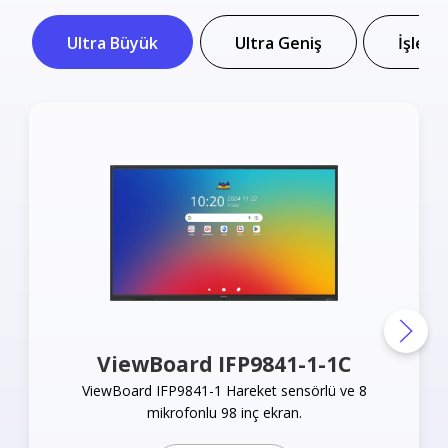
Ultra Büyük
Ultra Geniş
İşleti
ViewBoard IFP9841-1-1C
ViewBoard IFP9841-1 Hareket sensörlü ve 8
mikrofonlu 98 inç ekran.