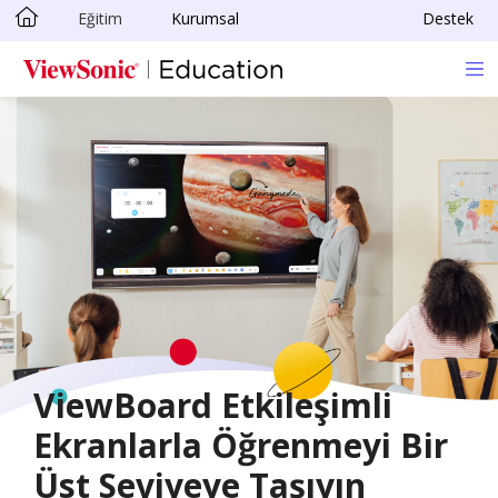
Eğitim
Kurumsal
Destek
Skip to main content
ViewBoard Etkileşimli
Ekranlarla Öğrenmeyi Bir
Üst Seviyeye Taşıyın