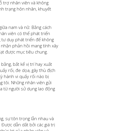
ỗ trợ nhân viên và không
 tình trạng hôn nhân, khuyết
1 giữa nam và nữ. Bằng cách
hân viên có thể phát triển
ng tư duy phát triển để không
 nhận phản hồi mang tính xây
đạt được mục tiêu chung.
ằng, bất kể vị trí hay xuất
ấy rối, đe dọa, gây thù địch
ỳ hành vi quấy rối nào bị
g tôi. Những nhân viên gửi
ũa từ người sử dụng lao động
g, sự tôn trọng lẫn nhau và
Được dẫn dắt bởi các giá trị
 phúc lợi của nhân viên và