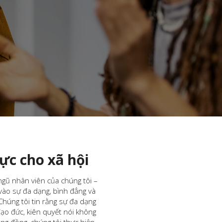
ực cho xã hội
ngũ nhân viên của chúng tôi –
u vào sự đa dạng, bình đẳng và
húng tôi tin rằng sự đa dạng
đạo đức, kiên quyết nói không
ng đồng, chúng tôi thực hiện