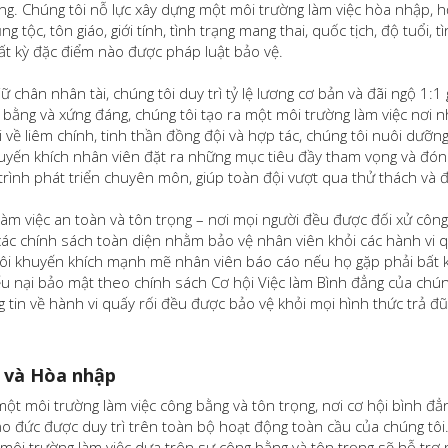
ng. Chúng tôi nỗ lực xây dựng một môi trường làm việc hòa nhập, h
g tộc, tôn giáo, giới tính, tình trạng mang thai, quốc tịch, độ tuổi,
bất kỳ đặc điểm nào được pháp luật bảo vệ.
iữ chân nhân tài, chúng tôi duy trì tỷ lệ lương cơ bản và đãi ngộ 1:
bằng và xứng đáng, chúng tôi tạo ra một môi trường làm việc nơi n
lõi về liêm chính, tinh thần đồng đội và hợp tác, chúng tôi nuôi dưỡ
huyến khích nhân viên đặt ra những mục tiêu đầy tham vọng và đón
ình phát triển chuyên môn, giúp toàn đội vượt qua thử thách và 
 việc an toàn và tôn trọng – nơi mọi người đều được đối xử công b
ác chính sách toàn diện nhằm bảo vệ nhân viên khỏi các hành vi qu
tôi khuyến khích mạnh mẽ nhân viên báo cáo nếu họ gặp phải bất k
ếu nại bảo mật theo chính sách Cơ hội Việc làm Bình đẳng của chún
 tin về hành vi quấy rối đều được bảo vệ khỏi mọi hình thức trả đ
 và Hòa nhập
ột môi trường làm việc công bằng và tôn trọng, nơi cơ hội bình đẳn
o đức được duy trì trên toàn bộ hoạt động toàn cầu của chúng tôi. 
ột môi trường làm việc dựa trên sự công bằng và tôn trọng sẽ hỗ trợ