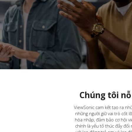
Chúng tôi nỗ
ViewSonic cam kết tạo ra nhữ
những người giữ vai trò cốt l
hòa nhập, đảm bảo cơ hội vi
chính là yếu tố thúc đẩy đổi
với lao động trẻ em và lao 