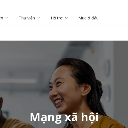
ềm
Thư viện
Hỗ trợ
Mua ở đâu
Mạng xã hội