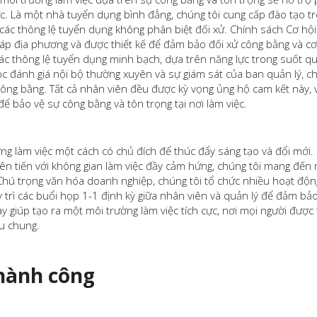
ức. Là một nhà tuyển dụng bình đẳng, chúng tôi cung cấp đào tạo t
 các thông lệ tuyển dụng không phân biệt đối xử. Chính sách Cơ hộ
háp địa phương và được thiết kế để đảm bảo đối xử công bằng và cơ
các thông lệ tuyển dụng minh bạch, dựa trên năng lực trong suốt qu
c đánh giá nội bộ thường xuyên và sự giám sát của ban quản lý, ch
 công bằng. Tất cả nhân viên đều được kỳ vọng ủng hộ cam kết này,
để bảo vệ sự công bằng và tôn trọng tại nơi làm việc.
ờng làm việc một cách có chủ đích để thúc đẩy sáng tạo và đổi mới.
ên tiến với không gian làm việc đầy cảm hứng, chúng tôi mang đến 
Chú trọng văn hóa doanh nghiệp, chúng tôi tổ chức nhiều hoạt độ
y trì các buổi họp 1-1 định kỳ giữa nhân viên và quản lý để đảm bảo
y giúp tạo ra một môi trường làm việc tích cực, nơi mọi người được 
êu chung.
hành công