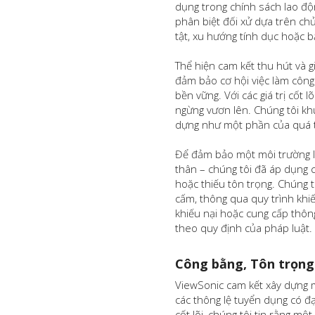
dụng trong chính sách lao độ
phân biệt đối xử dựa trên chủn
tật, xu hướng tính dục hoặc 
Thể hiện cam kết thu hút và g
đảm bảo cơ hội việc làm công 
bền vững. Với các giá trị cốt 
ngừng vươn lên. Chúng tôi k
dựng như một phần của quá tr
Để đảm bảo một môi trường làm
thân – chúng tôi đã áp dụng c
hoặc thiếu tôn trọng. Chúng 
cấm, thông qua quy trình khi
khiếu nại hoặc cung cấp thông
theo quy định của pháp luật.
Công bằng, Tôn trọng
ViewSonic cam kết xây dựng m
các thông lệ tuyển dụng có đạ
cốt lõi, chúng tôi tin rằng m