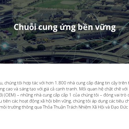
Chuỗi cung ứng bền vững
u, chúng tôi hợp tác với hơn 1.800 nhà cung cấp đáng tin cậy trên 
g cao và sáng tạo với giá cả cạnh tranh. Mối quan hệ chặt chẽ với 
Bị (OEM) – những nhà cung cấp cấp 1 của chúng tôi – đóng vai trò
 tiên các hoạt động xã hội bền vững, chúng tôi áp dụng các tiêu 
ệ môi trường thông qua Thỏa Thuận Trách Nhiệm Xã Hội và Đạo Đức