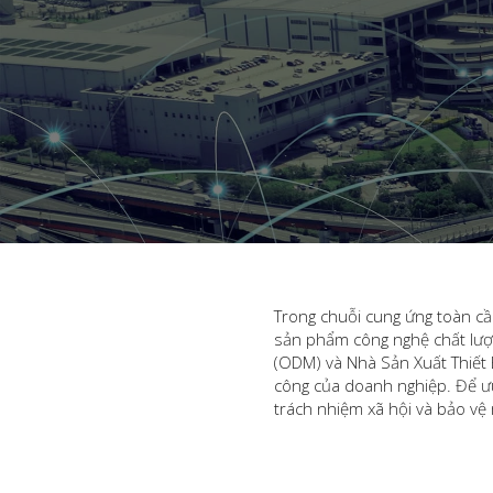
Trong chuỗi cung ứng toàn cầ
sản phẩm công nghệ chất lượn
(ODM) và Nhà Sản Xuất Thiết 
công của doanh nghiệp. Để ưu
trách nhiệm xã hội và bảo v