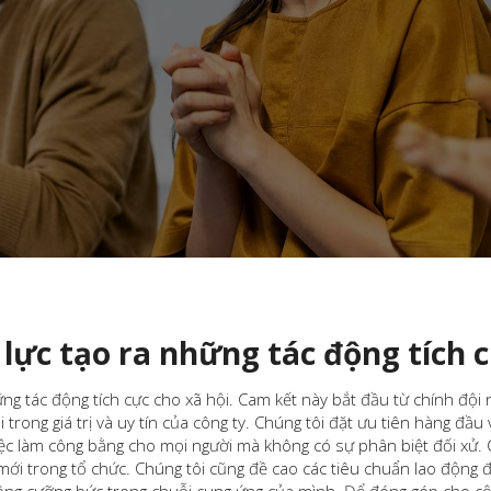
 lực tạo ra những tác động tích c
ng tác động tích cực cho xã hội. Cam kết này bắt đầu từ chính đội 
õi trong giá trị và uy tín của công ty. Chúng tôi đặt ưu tiên hàng đầ
ệc làm công bằng cho mọi người mà không có sự phân biệt đối xử. C
 mới trong tổ chức. Chúng tôi cũng đề cao các tiêu chuẩn lao động 
động cưỡng bức trong chuỗi cung ứng của mình. Để đóng góp cho cộ