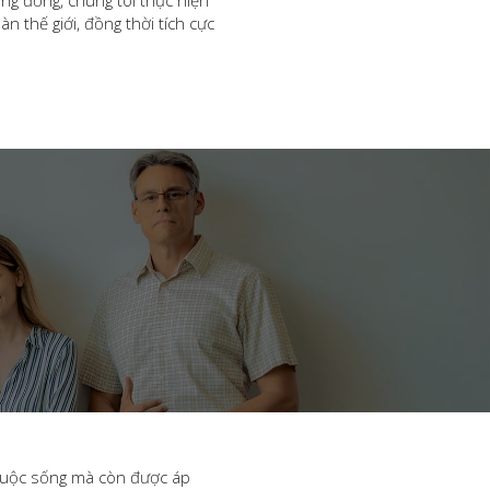
 thế giới, đồng thời tích cực
 cuộc sống mà còn được áp