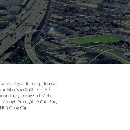
toàn thế giới để mang đến các
các Nhà Sản Xuất Thiết Kế
 quan trọng trong sự thành
chuẩn nghiêm ngặt về đạo đức,
 Nhà Cung Cấp.