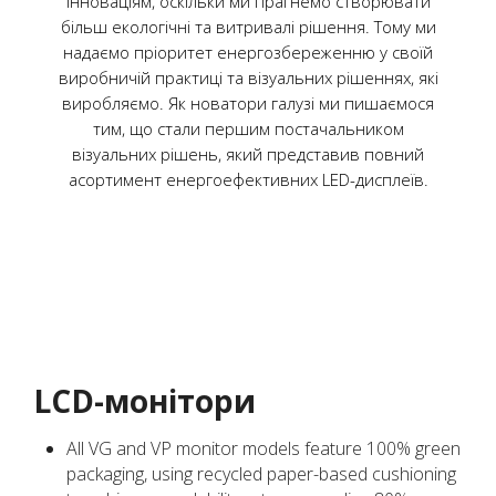
інноваціям, оскільки ми прагнемо створювати
більш екологічні та витривалі рішення. Тому ми
надаємо пріоритет енергозбереженню у своїй
виробничій практиці та візуальних рішеннях, які
виробляємо. Як новатори галузі ми пишаємося
тим, що стали першим постачальником
візуальних рішень, який представив повний
асортимент енергоефективних LED-дисплеїв.
LCD-монітори
All VG and VP monitor models feature 100% green
packaging, using recycled paper-based cushioning