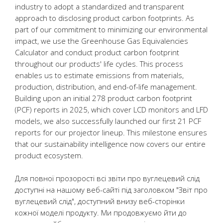
industry to adopt a standardized and transparent
approach to disclosing product carbon footprints. As
part of our commitment to minimizing our environmental
impact, we use the Greenhouse Gas Equivalencies
Calculator and conduct product carbon footprint
throughout our products' life cycles. This process
enables us to estimate emissions from materials,
production, distribution, and end-of-life management.
Building upon an initial 278 product carbon footprint
(PCF) reports in 2025, which cover LCD monitors and LFD
models, we also successfully launched our first 21 PCF
reports for our projector lineup. This milestone ensures
that our sustainability intelligence now covers our entire
product ecosystem.
Для повної прозорості всі звіти про вуглецевий слід
доступні на нашому веб-сайті під заголовком "Звіт про
вуглецевий слід", доступний внизу веб-сторінки
кожної моделі продукту. Ми продовжуємо йти до