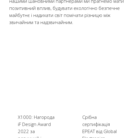
нашими шановними партнерами ми прагнемо мати
позитивний вплив, будувати екологічно безпечне
майбутнє і надихати світ помічати різницю між
звичайним та надзвичайним.
X1000: Нагорода
Срібна
iF Design Award
сертифікація
2022 за
EPEAT від Global