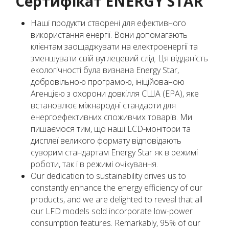
Сертифікат ENERGY STAR
Наші продукти створені для ефективного
використання енергії. Вони допомагають
клієнтам заощаджувати на електроенергії та
зменшувати свій вуглецевий слід. Ця відданість
екологічності була визнана Energy Star,
добровільною програмою, ініційованою
Агенцією з охорони довкілля США (EPA), яке
встановлює міжнародні стандарти для
енергоефективних споживчих товарів. Ми
пишаємося тим, що наші LCD-монітори та
дисплеї великого формату відповідають
суворим стандартам Energy Star як в режимі
роботи, так і в режимі очікування.
Our dedication to sustainability drives us to
constantly enhance the energy efficiency of our
products, and we are delighted to reveal that all
our LFD models sold incorporate low-power
consumption features. Remarkably, 95% of our