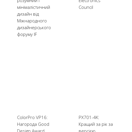
розумний і
Electronics
мінімалістичний
Council
дизайн від
Міжнародного
дизайнерського
форуму IF
ColorPro VP16:
PX701-4K:
Нагорода Good
Кращий за рік за
Design Award
версією