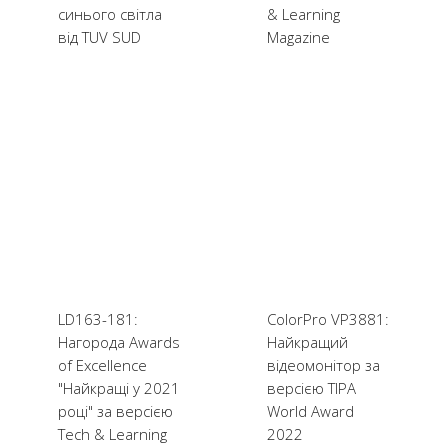
синього світла
& Learning
від TUV SUD
Magazine
LD163-181:
ColorPro VP3881:
Нагорода Awards
Найкращий
of Excellence
відеомонітор за
"Найкращі у 2021
версією TIPA
році" за версією
World Award
Tech & Learning
2022