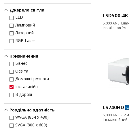
Джерело світла
LSD500-4K
LED
5,000 ANSI Lum
Ламповий
Installation Pro
Лазерний
RGB Laser
Призначення
Бізнес
Освіта
Домашні розваги
Інсталяційні
В дорозі
LS740HD
Роздільна здатність
5,000 ANSI Лю
WVGA (854 x 480)
Інсталяційний
SVGA (800 x 600)