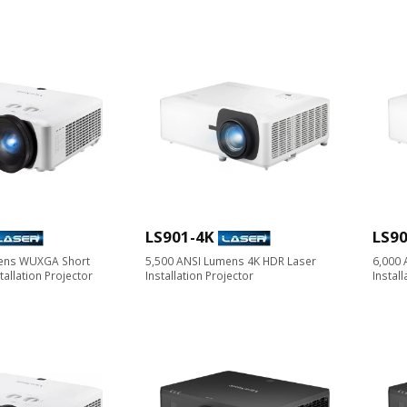
LS901-4K
LS9
mens WUXGA Short
5,500 ANSI Lumens 4K HDR Laser
6,000 
allation Projector
Installation Projector​
Install