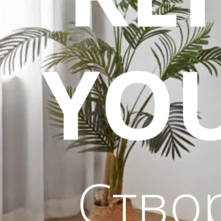
YOU
Ство