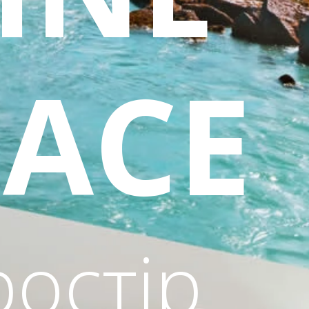
PACE
остір