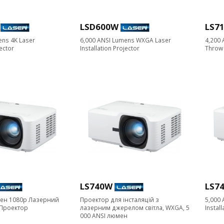
LSD600W
LS7
ens 4K Laser
6,000 ANSI Lumens WXGA Laser
4,200 
jector
Installation Projector
Throw 
LS740W
LS7
мен 1080p Лазерний
Проектор для інсталяцій з
5,000 
 Проектор
лазерним джерелом світла, WXGA, 5
Install
000 ANSI люмен