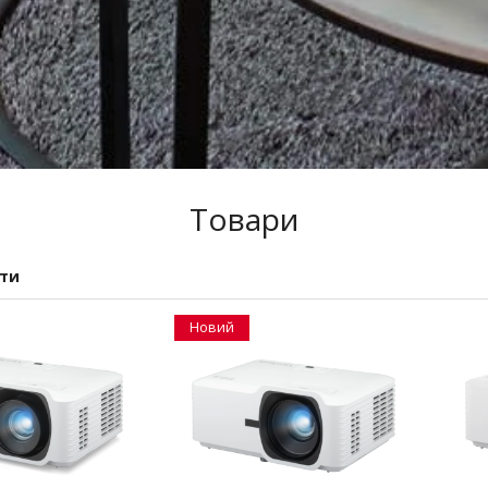
Товари
ати
Новий