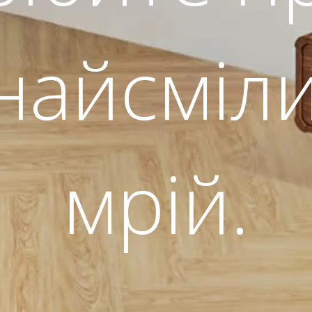
 найсміл
мрій.