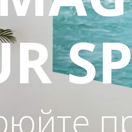
R S
рюйте пр