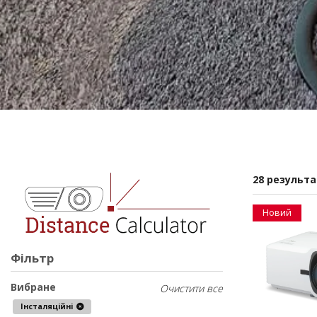
28 результ
Новий
Фільтр
Вибране
Очистити все
Інсталяційні