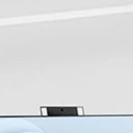
วิสั
คุณ