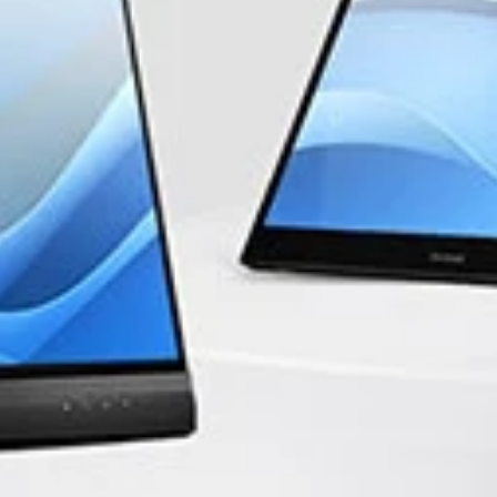
®
ro
Profe
Monitor