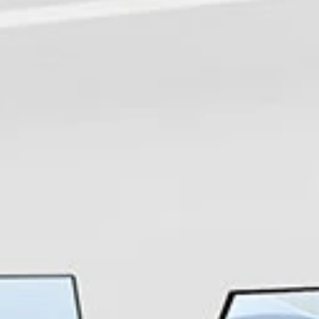
ยทัศ
 แม่