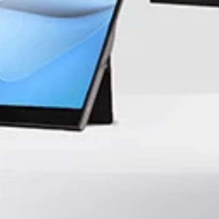
ssional
s