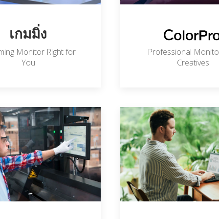
เกมมิ่ง
ing Monitor Right for
Professional Monito
You
Creatives