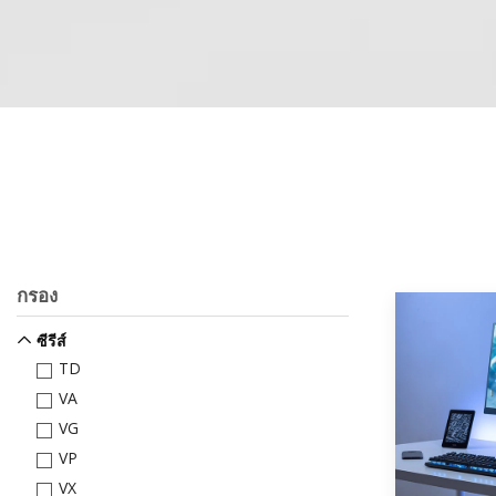
กรอง
ซีรีส์
TD
VA
VG
VP
VX