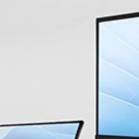
น์ของ
นยำ.