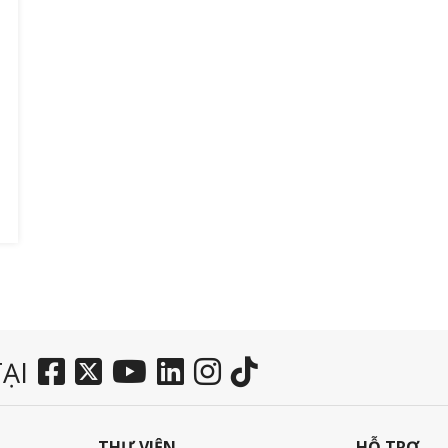
ẠI
THƯ VIỆN
HỖ TRỢ