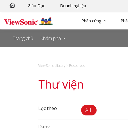
Skip
Giáo Dục
Doanh nghiệp
to
content
Phần cứng
Ph
Trang chủ
Khám phá
ViewSonic Library
>
Resources
Thư viện
Lọc theo
All
Dạng