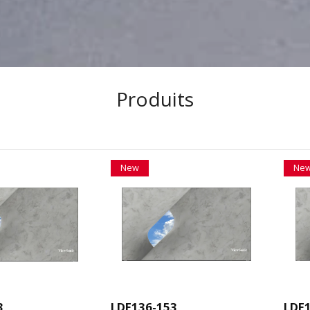
Produits
New
Ne
3
LDE136-153
LDE