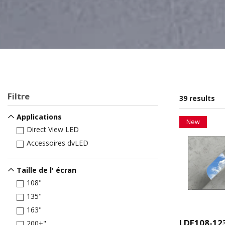
Filtre
39 results
Applications
New
Direct View LED
Accessoires dvLED
Taille de l' écran
108"
135"
163"
LDE108-12
200+"