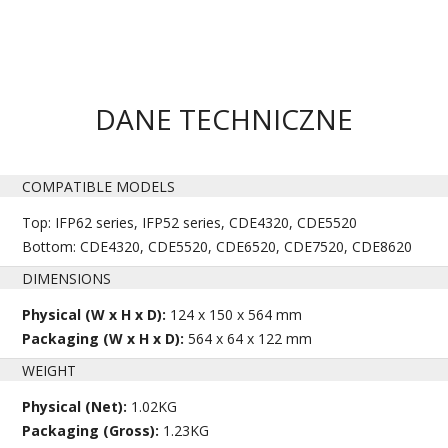
DANE TECHNICZNE
COMPATIBLE MODELS
Top: IFP62 series, IFP52 series, CDE4320, CDE5520
Bottom: CDE4320, CDE5520, CDE6520, CDE7520, CDE8620
DIMENSIONS
Physical (W x H x D):
124 x 150 x 564 mm
Packaging (W x H x D):
564 x 64 x 122 mm
WEIGHT
Physical (Net):
1.02KG
Packaging (Gross):
1.23KG