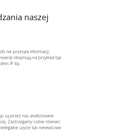
zania naszej
ób nie przesyła informacji,
erwera) obejmują na przykład typ
res IP itp.
ju są przez nas analizowane
jącej. Zastrzegamy sobie również
elegalne użycie lub niewłaściwe