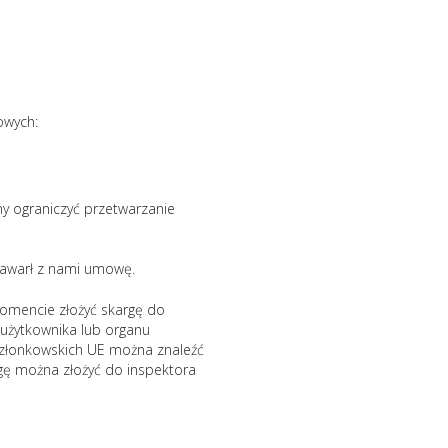
owych:
y ograniczyć przetwarzanie
zawarł z nami umowę.
momencie złożyć skargę do
użytkownika lub organu
członkowskich UE można znaleźć
argę można złożyć do inspektora