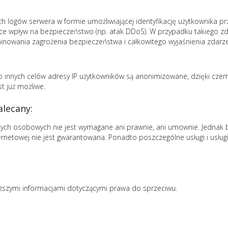
 logów serwera w formie umożliwiającej identyfikację użytkownika pr
ce wpływ na bezpieczeństwo (np. atak DDoS). W przypadku takiego zd
nowania zagrożenia bezpieczeństwa i całkowitego wyjaśnienia zdarz
innych celów adresy IP użytkowników są anonimizowane, dzięki czem
t już możliwe.
lecany:
ych osobowych nie jest wymagane ani prawnie, ani umownie. Jednak b
ternetowej nie jest gwarantowana. Ponadto poszczególne usługi i usłu
iższymi informacjami dotyczącymi prawa do sprzeciwu.