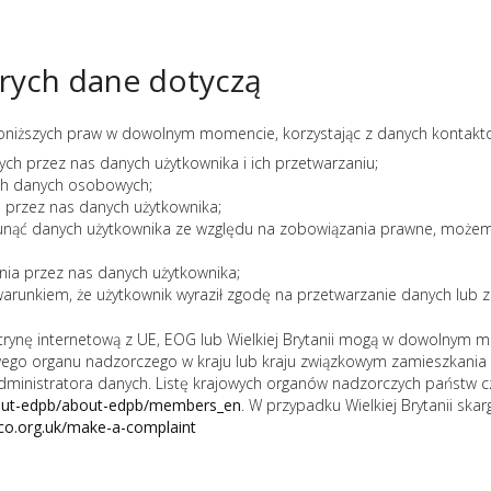
rych dane dotyczą
oniższych praw w dowolnym momencie, korzystając z danych kontakt
ch przez nas danych użytkownika i ich przetwarzaniu;
ch danych osobowych;
 przez nas danych użytkownika;
sunąć danych użytkownika ze względu na zobowiązania prawne, możem
ia przez nas danych użytkownika;
arunkiem, że użytkownik wyraził zgodę na przetwarzanie danych lub 
rynę internetową z UE, EOG lub Wielkiej Brytanii mogą w dowolnym 
wego organu nadzorczego w kraju lub kraju związkowym zamieszkania 
dministratora danych. Listę krajowych organów nadzorczych państw 
bout-edpb/about-edpb/members_en
. W przypadku Wielkiej Brytanii sk
/ico.org.uk/make-a-complaint