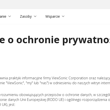
anie
Zasoby
Wsparcie
e o ochronie prywatno
jawnia praktyki informacyjne firmy ViewSonic Corporation oraz należą
nie "ViewSonic", "my" lub "nas") w odniesieniu do naszych witryn interne
zumieniu obowiązujących przepisów o ochronie danych, w szczególnoś
onie danych Unii Europejskiej (RODO UE) i ogólnego rozporządzenia 
UK), jest: