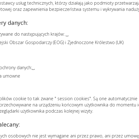
awcy usług technicznych, którzy działają jako podmioty przetwarzają
netowej oraz zapewnienia bezpieczeństwa systemu i wykrywania naduży
ry danych:
ywane do następujących krajów: ␣
pejski Obszar Gospodarczy (EOG) i Zjednoczone Królestwo (UK)
ochrony danych:␣
ia umowne
plików cookie to tak zwane " session cookies". Są one automatyczni
są przechowywane na urządzeniu końcowym użytkownika do momentu ich
eglądarki użytkownika podczas kolejnej wizyty.
lecany:
ych osobowych nie jest wymagane ani przez prawo, ani przez umowę. 