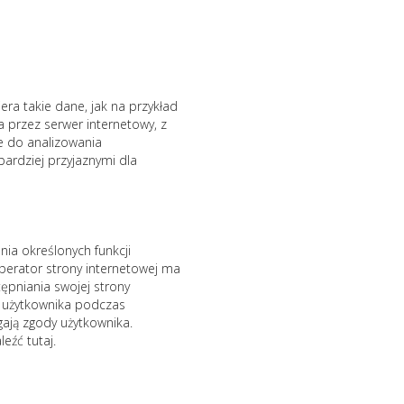
era takie dane, jak na przykład
a przez serwer internetowy, z
e do analizowania
ardziej przyjaznymi dla
ia określonych funkcji
erator strony internetowej ma
pniania swojej strony
ia użytkownika podczas
gają zgody użytkownika.
eźć tutaj.