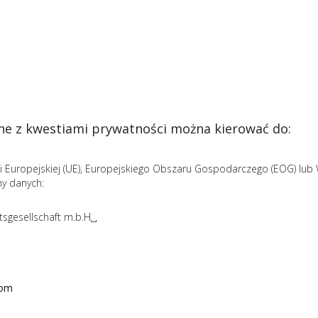
ne z kwestiami prywatności można kierować do:
i Europejskiej (UE), Europejskiego Obszaru Gospodarczego (EOG) lub Wi
ny danych:
tsgesellschaft m.b.H␣
com