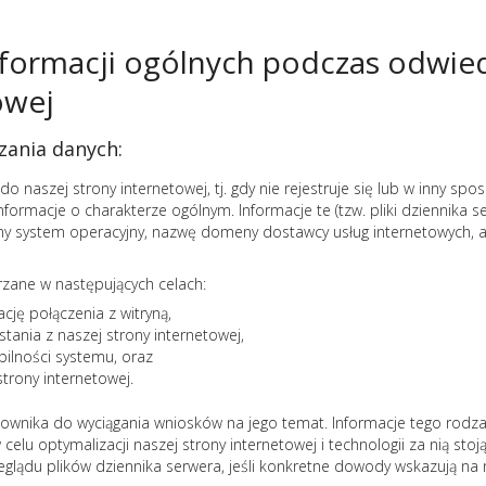
formacji ogólnych podczas odwied
owej
zania danych:
 naszej strony internetowej, tj. gdy nie rejestruje się lub w inny spos
ormacje o charakterze ogólnym. Informacje te (tzw. pliki dziennika s
any system operacyjny, nazwę domeny dostawcy usług internetowych, ad
zane w następujących celach:
cję połączenia z witryną,
tania z naszej strony internetowej,
bilności systemu, oraz
strony internetowej.
ownika do wyciągania wniosków na jego temat. Informacje tego rodza
celu optymalizacji naszej strony internetowej i technologii za nią sto
lądu plików dziennika serwera, jeśli konkretne dowody wskazują na ni