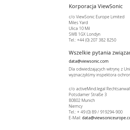
Korporacja ViewSonic
c/o ViewSonic Europe Limited
Miles Yard
Ulica 10 Mil
SW8 1GX Londyn
Tel.: +44 (0) 207 382 8250
Wszelkie pytania związa
data@viewsonic.com
Dla odwiedzających witrynę z Uni
wyznaczyliśmy inspektora ochro
c/o activeMind.legal Rechtsanwal
Potsdamer Straße 3
80802 Munich
Niemcy
Tel.: + 49 (0) 89 / 919294-900
E-Mail:
data@viewsoniceurope.