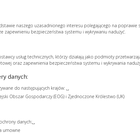
stawie naszego uzasadnionego interesu polegającego na poprawie sta
akże zapewnieniu bezpieczeństwa systemu i wykrywaniu nadużyć.
awcy usług technicznych, którzy działają jako podmioty przetwarzają
netowej oraz zapewnienia bezpieczeństwa systemu i wykrywania naduży
ry danych:
ywane do następujących krajów: ␣
pejski Obszar Gospodarczy (EOG) i Zjednoczone Królestwo (UK)
ochrony danych:␣
ia umowne