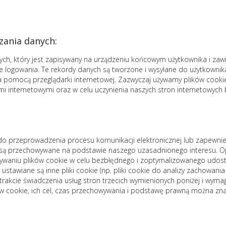
zania danych:
anych, który jest zapisywany na urządzeniu końcowym użytkownika i zawi
e logowania. Te rekordy danych są tworzone i wysyłane do użytkownik
za pomocą przeglądarki internetowej. Zazwyczaj używamy plików cooki
i internetowymi oraz w celu uczynienia naszych stron internetowych b
 do przeprowadzenia procesu komunikacji elektronicznej lub zapewnien
są przechowywane na podstawie naszego uzasadnionego interesu. Op
ywaniu plików cookie w celu bezbłędnego i zoptymalizowanego udostę
m ustawiane są inne pliki cookie (np. pliki cookie do analizy zachowan
trakcie świadczenia usług stron trzecich wymienionych poniżej i wyma
ów cookie, ich cel, czas przechowywania i podstawę prawną można znal