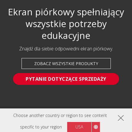
Ekran piórkowy spełniający
wszystkie potrzeby
edukacyjne
Znajdź dla siebie odpowiedni ekran piórkowy.
ZOBACZ WSZYSTKIE PRODUKTY
PYTANIE DOTYCZĄCE SPRZEDAŻY
Choose another country or region to see content
ŚLEDŹ NAS NA
specific to your region
USA