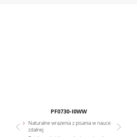
0-
PF0730-I0WW
V
Naturalne wrażenia z pisania w nauce
zdalnej
192