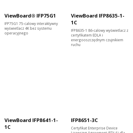
ViewBoard® IFP75G1
ViewBoard IFP8635-1-
1C
IFP75G1 75-calowy interaktywny
wyświetlacz 4K bez systemu
IFP8635-1 86-calowy wyświetlacz z
operacyjnego
certyfikatem EDLA i
energooszczędnym czujnikiem
ruchu
ViewBoard IFP8641-1-
IFP8651-3C
1C
Certyfikat Enterprise Device
Licensing Agreement (EDLA) dla