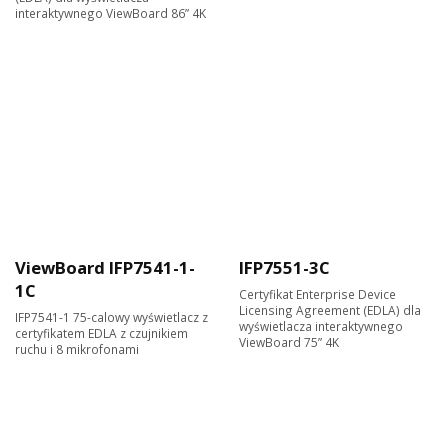
interaktywnego ViewBoard 86” 4K
ViewBoard IFP7541-1-
IFP7551-3C
1C
Certyfikat Enterprise Device
Licensing Agreement (EDLA) dla
IFP7541-1 75-calowy wyświetlacz z
wyświetlacza interaktywnego
certyfikatem EDLA z czujnikiem
ViewBoard 75” 4K
ruchu i 8 mikrofonami