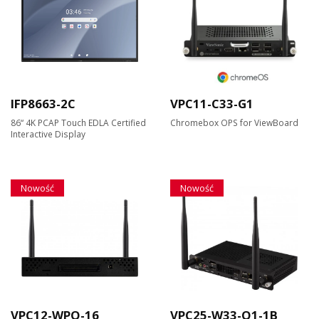
IFP8663-2C
VPC11-C33-G1
86“ 4K PCAP Touch EDLA Certified
Chromebox OPS for ViewBoard
Interactive Display
Nowość
Nowość
VPC12-WPO-16
VPC25-W33-O1-1B