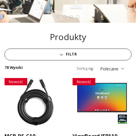
Produkty
FILTR
78 Wyniki
Sortuj wg:
Polecane
Nowość
Nowość
MCB-RS-C10
ViewBoard IFP110