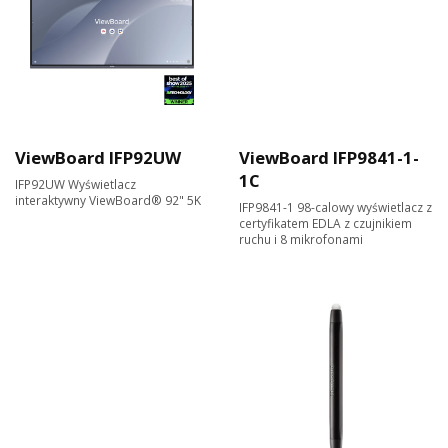
ViewBoard IFP92UW
ViewBoard IFP9841-1-
1C
IFP92UW Wyświetlacz
interaktywny ViewBoard® 92" 5K
IFP9841-1 98-calowy wyświetlacz z
certyfikatem EDLA z czujnikiem
ruchu i 8 mikrofonami