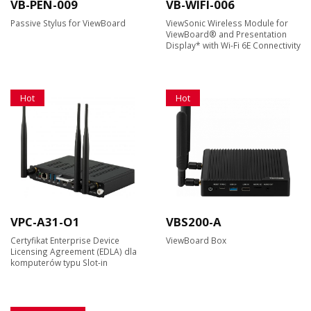
VB-PEN-009
VB-WIFI-006
Passive Stylus for ViewBoard
ViewSonic Wireless Module for
ViewBoard® and Presentation
Display* with Wi-Fi 6E Connectivity
Hot
Hot
VPC-A31-O1
VBS200-A
Certyfikat Enterprise Device
ViewBoard Box
Licensing Agreement (EDLA) dla
komputerów typu Slot-in