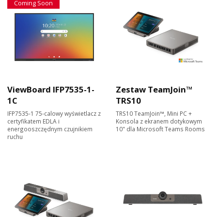
Coming Soon
ViewBoard IFP7535-1-
Zestaw TeamJoin™
1C
TRS10
IFP7535-1 75-calowy wyświetlacz z
TRS10 TeamJoin™, Mini PC +
certyfikatem EDLA i
Konsola z ekranem dotykowym
energooszczędnym czujnikiem
10" dla Microsoft Teams Rooms
ruchu