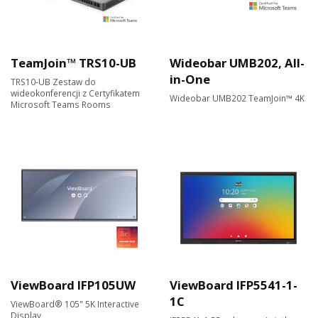
TeamJoin™ TRS10-UB
Wideobar UMB202, All-
in-One
TRS10-UB Zestaw do
wideokonferencji z Certyfikatem
Wideobar UMB202 TeamJoin™ 4K
Microsoft Teams Rooms
ViewBoard IFP105UW
ViewBoard IFP5541-1-
1C
ViewBoard® 105" 5K Interactive
Display