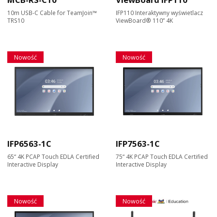
10m USB-C Cable for TeamJoin™
IFP110 Interaktywny wyświetlacz
TRS10
ViewBoard® 110” 4K
Nowość
Nowość
IFP6563-1C
IFP7563-1C
65“ 4K PCAP Touch EDLA Certified
75“ 4K PCAP Touch EDLA Certified
Interactive Display
Interactive Display
Nowość
Nowość