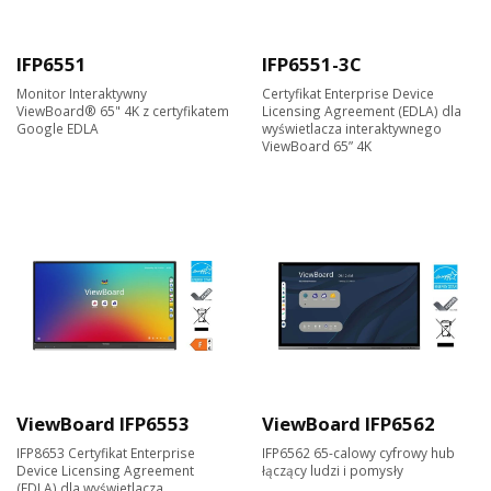
IFP6551
IFP6551-3C
Monitor Interaktywny
Certyfikat Enterprise Device
ViewBoard® 65" 4K z certyfikatem
Licensing Agreement (EDLA) dla
Google EDLA
wyświetlacza interaktywnego
ViewBoard 65” 4K
ViewBoard IFP6553
ViewBoard IFP6562
IFP8653 Certyfikat Enterprise
IFP6562 65-calowy cyfrowy hub
Device Licensing Agreement
łączący ludzi i pomysły
(EDLA) dla wyświetlacza