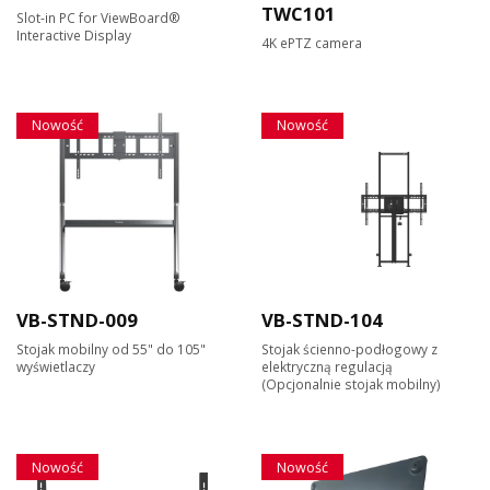
TWC101
Slot-in PC for ViewBoard®
Interactive Display
4K ePTZ camera
Nowość
Nowość
VB-STND-009
VB-STND-104
Stojak mobilny od 55" do 105"
Stojak ścienno-podłogowy z
wyświetlaczy
elektryczną regulacją
(Opcjonalnie stojak mobilny)
Nowość
Nowość