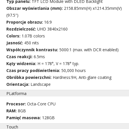
Typ panelu:
TFT LCD Module with DLED Backlight
Obszar wyświetlania (mm):
2158.85mm(H) x1214.35mm(V)
(97.5")
Proporcje obrazu:
16:9
Rozdzielczość:
UHD 3840x2160
Colors:
1.07B colors
Jasność:
450 nits
Współczynnik kontrastu:
5000:1 (max. with DCR enabled)
Czas reakcji:
6.5ms
Kąty widzenia:
H = 178°, V = 178° typ.
Czas pracy podświetlenia:
50,000 hours
Obróbka powierzchni:
Hardness:9H, Anti-glare coating
Orientacja:
Landscape
PLatforma
Procesor:
Octa-Core CPU
RAM:
8GB
Pamięć masowa:
128GB
Touch