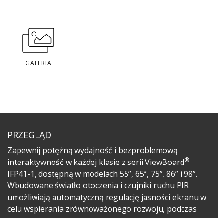
GALERIA
PRZEGLĄD
Zapewnij potężną wydajność i bezproblemową
®
interaktywność w każdej klasie z serii ViewBoard
IFP41-1, dostępną w modelach 55”, 65”, 75”, 86” i 98”.
Wbudowane światło otoczenia i czujniki ruchu PIR
umożliwiają automatyczną regulację jasności ekranu w
celu wspierania zrównoważonego rozwoju, podczas