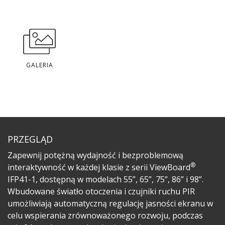
GALERIA
PRZEGLĄD
Zapewnij potężną wydajność i bezproblemową
®
interaktywność w każdej klasie z serii ViewBoard
IFP41-1, dostępną w modelach 55”, 65”, 75”, 86” i 98”.
Wbudowane światło otoczenia i czujniki ruchu PIR
umożliwiają automatyczną regulację jasności ekranu w
celu wspierania zrównoważonego rozwoju, podczas