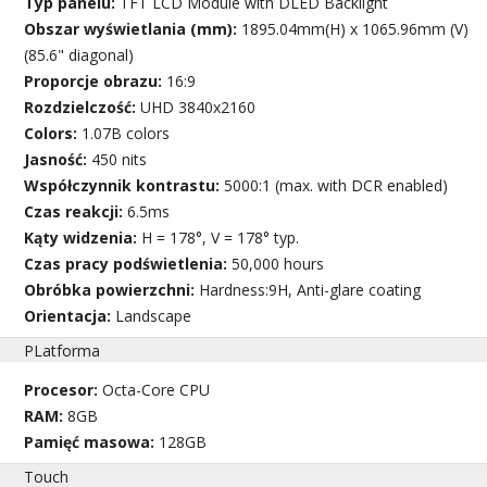
Typ panelu:
TFT LCD Module with DLED Backlight
Obszar wyświetlania (mm):
1895.04mm(H) x 1065.96mm (V)
(85.6" diagonal)
Proporcje obrazu:
16:9
Rozdzielczość:
UHD 3840x2160
Colors:
1.07B colors
Jasność:
450 nits
Współczynnik kontrastu:
5000:1 (max. with DCR enabled)
Czas reakcji:
6.5ms
Kąty widzenia:
H = 178°, V = 178° typ.
Czas pracy podświetlenia:
50,000 hours
Obróbka powierzchni:
Hardness:9H, Anti-glare coating
Orientacja:
Landscape
PLatforma
Procesor:
Octa-Core CPU
RAM:
8GB
Pamięć masowa:
128GB
Touch