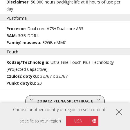
Disclaimer:
50,000 hours backlight life at 8 hours of use per
day
PLatforma
Procesor:
Dual core A73+Dual core A53
RAM:
3GB DDR4
Pamięć masowa:
32GB eMMC
Touch
Rodzaj/Technologia:
Ultra Fine Touch Plus Technology
(Projected Capacitive)
Czułość dotyku:
32767 x 32767
Punkt dotyku:
20
ZOBACZ PEŁNĄ SPECYFIKACJĘ
Choose another country or region to see content
specific to your region
USA