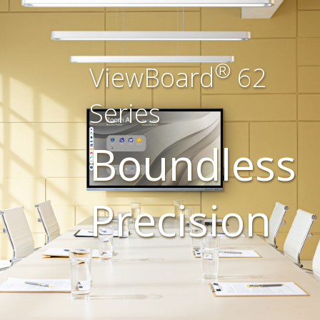
®
ViewBoard
62
Series
Boundless
Precision