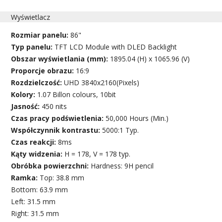
Wyświetlacz
Rozmiar panelu:
86"
Typ panelu:
TFT LCD Module with DLED Backlight
Obszar wyświetlania (mm):
1895.04 (H) x 1065.96 (V)
Proporcje obrazu:
16:9
Rozdzielczość:
UHD 3840x2160(Pixels)
Kolory:
1.07 Billon colours, 10bit
Jasność:
450 nits
Czas pracy podświetlenia:
50,000 Hours (Min.)
Współczynnik kontrastu:
5000:1 Typ.
Czas reakcji:
8ms
Kąty widzenia:
H = 178, V = 178 typ.
Obróbka powierzchni:
Hardness: 9H pencil
Ramka:
Top: 38.8 mm
Bottom: 63.9 mm
Left: 31.5 mm
Right: 31.5 mm