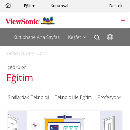
Skip
Eğitim
Kurumsal
Destek
to
content
Kütüphane Ana Sayfası
Keşfet
ViewSonic Library
>
Eğitim
İçgörüler
Eğitim
Sınıflardaki Teknoloji
Teknoloji ile Eğitim
Profesyonel Gel