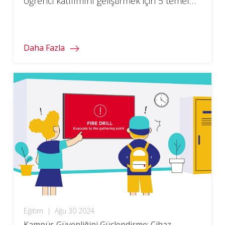
öğrenci katılımını geliştirmek için 5 temel
ipucu keşfedin.
Daha Fazla
Eğitim
|
Ağu 30 2024
Kampüs Güvenliğini Güçlendirme: Cihaz