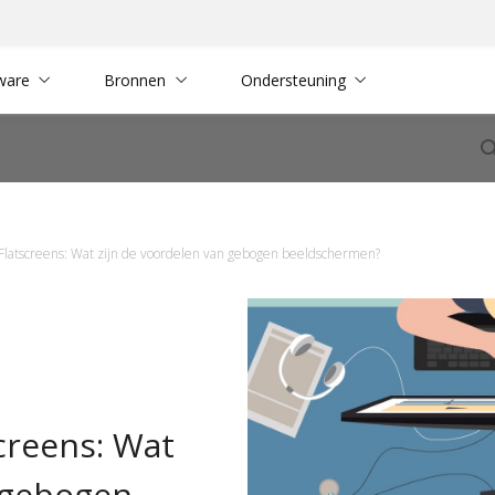
ware
Bronnen
Ondersteuning
Flatscreens: Wat zijn de voordelen van gebogen beeldschermen?
creens: Wat
n gebogen