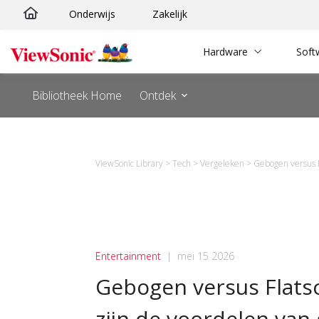
Onderwijs
Zakelijk
Hardware
Soft
Bibliotheek Home
Ontdek
ViewSonic Library
>
Tech
>
Vergeleken
>
Gebogen versus 
Entertainment
|
mei 15 2026
Gebogen versus Flats
zijn de voordelen va