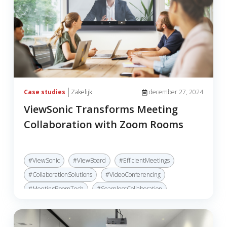
Case studies
Zakelijk
december 27, 2024
ViewSonic Transforms Meeting
Collaboration with Zoom Rooms
#ViewSonic
#ViewBoard
#EfficientMeetings
#CollaborationSolutions
#VideoConferencing
#MeetingRoomTech
#SeamlessCollaboration