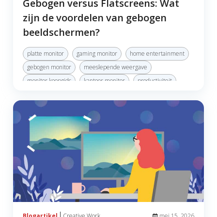
Gebogen versus Flatscreens: Wat
zijn de voordelen van gebogen
beeldschermen?
platte monitor
gaming monitor
home entertainment
gebogen monitor
meeslepende weergave
monitor koopgids
kantoor monitor
productiviteit
ultrabrede monitor
Top Articles
Creative Work
Blogartikel
mei 15, 2026