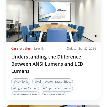
Case studies
Zakelijk
december 27, 2024
Understanding the Difference
Between ANSI Lumens and LED
Lumens
#ViewSonic
#HelmholtzKohlrauschEffect
#HighColorGamut
#ProjectorTechnology
#ProjectionScience
#LEDProjectors