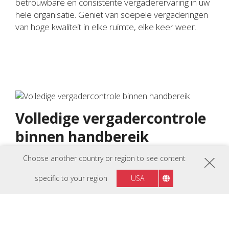
betrouwbare en consistente vergaderervaring in uw
hele organisatie. Geniet van soepele vergaderingen
van hoge kwaliteit in elke ruimte, elke keer weer.
Volledige vergadercontrole
binnen handbereik
Geniet van intuïtieve aanraakbediening met de
Choose another country or region to see content
MRC1010-TN TeamJoin Touch Console. Dit 10,1”
specific to your region
USA
Full HD anti-glare touchscreen met Direct HDMI
Ingest-connectiviteit voor BYOD-presentaties biedt
een gebruiksvriendelijke Microsoft Teams-interface
waarmee je vergaderingen kunt starten, eraan kunt