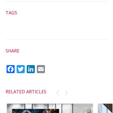
TAGS
SHARE
Fac
Twit
Link
Em
ebo
ter
edI
ail
ok
n
RELATED ARTICLES