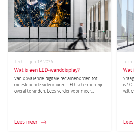
Tech
|
jun 18 2026
Tech
Wat is een LED-wanddisplay?
Wat i
Van opvallende digitale reclameborden tot
Vraag 
meeslepende videomuren: LED-schermen zijn
is? On
overal te vinden. Lees verder voor meer
valt o
informatie over LED-schermen.
Lees meer
Lees