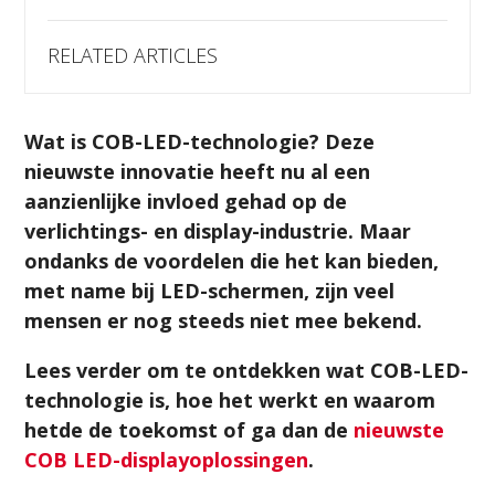
RELATED ARTICLES
Wat is
COB-LED
-technologie
? Deze
nieuwste
innovatie
heeft
nu al
een
aanzienlijke
invlo
ed
gehad op
de
verlichtings- en display
-industr
ie
.
Maar
ondanks de voordelen die het kan bieden,
met name bij LED-schermen, zijn veel
mensen
er
nog steeds niet mee bekend
.
Lees verder om te ontdekken wat COB-LED-
technologie is, hoe het werkt en waarom
het
de
de toekomst
of
ga dan
de
nieuwste
COB LED-displayoplossingen
.