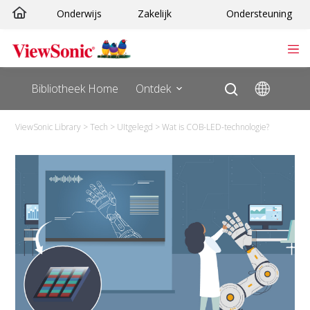
Onderwijs
Zakelijk
Ondersteuning
Bibliotheek Home
Ontdek
ViewSonic Library
>
Tech
>
UItgelegd
>
Wat is COB-LED-technologie?