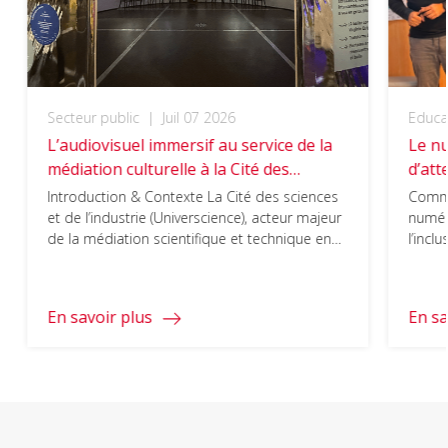
Secteur public
|
Juil 07 2026
Educa
L’audiovisuel immersif au service de la
Le n
médiation culturelle à la Cité des
d’att
sciences et de l’industrie
prim
Introduction & Contexte La Cité des sciences
Comme
et de l’industrie (Universcience), acteur majeur
numéri
de la médiation scientifique et technique en
l’incl
Europe, a pour mission de « vulgariser toutes
les connaissances auprès de tous les publics,
en particulier les plus jeunes ». Dans le cadre
En savoir plus
En sa
de sa programmation, l’exposition temporaire
« Danser » a été conçue […]