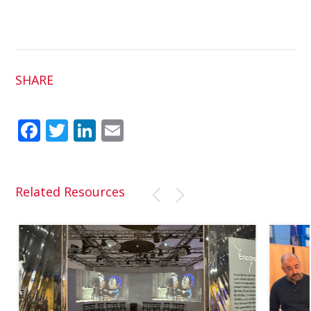
SHARE
Fac
Twit
Link
Em
ebo
ter
edI
ail
ok
n
Related Resources