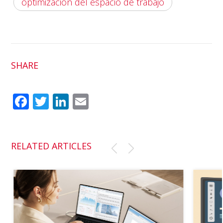
optimización del espacio de trabajo
SHARE
Fac
Twit
Link
Em
ebo
ter
edI
ail
ok
n
RELATED ARTICLES