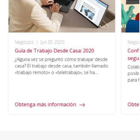
Negocios
|
Jun 05 2020
Negoc
Guía de Trabajo Desde Casa: 2020
Confí
segur
¿Alguna vez se preguntó cómo trabajar desde
mund
casa? El trabajo desde casa, también llamado
Colab
«trabajo remoto» o «teletrabajo», se ha
posibl
convertido en una manera popular para los
para h
empleados de disfrutar de una mayor
soluc
flexibilidad y, para los empleadores, de
reducir los costos. Pero, a pesar de las
Obtenga más información
Obte
ventajas de trabajar en casa, aún hay desafíos
[…]