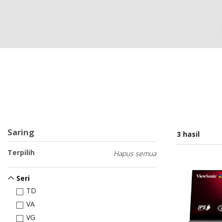
Saring
3 hasil
Terpilih
Hapus semua
Seri
TD
VA
VG