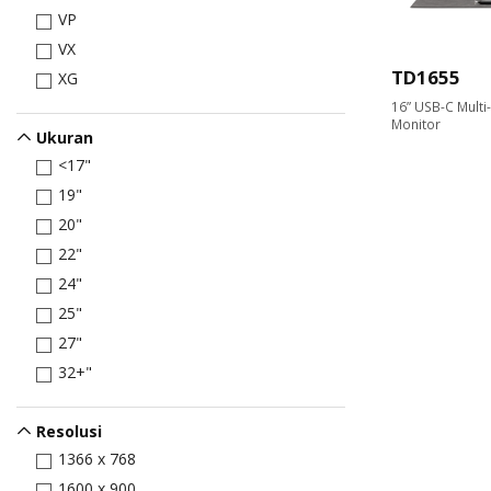
VP
VX
TD1655
XG
16” USB-C Multi
Monitor
Ukuran
<17"
19"
20"
22"
24"
25"
27"
32+"
Resolusi
1366 x 768
1600 x 900