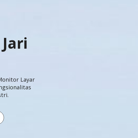
Jari
Monitor Layar
gsionalitas
ri.