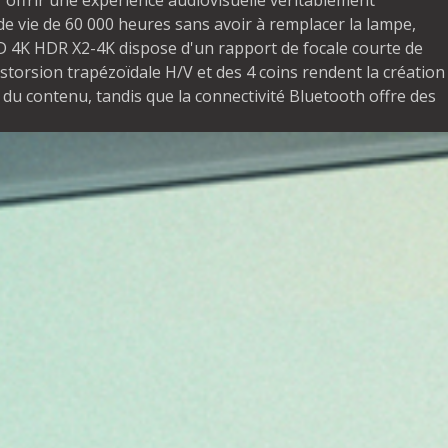
offrir une expérience audiovisuelle véritablement
de vie de 60 000 heures sans avoir à remplacer la lampe,
ED 4K HDR X2-4K dispose d'un rapport de focale courte de
storsion trapézoïdale H/V et des 4 coins rendent la création
e du contenu, tandis que la connectivité Bluetooth offre des