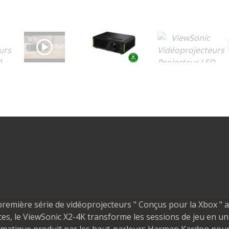
première série de vidéoprojecteurs " Conçus pour la Xbox " 
es, le ViewSonic X2-4K transforme les sessions de jeu en u