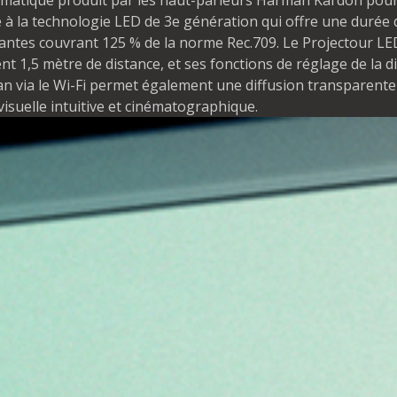
matique produit par les haut-parleurs Harman Kardon pour 
e à la technologie LED de 3e génération qui offre une durée 
tantes couvrant 125 % de la norme Rec.709. Le Projectour L
 1,5 mètre de distance, et ses fonctions de réglage de la di
écran via le Wi-Fi permet également une diffusion transparent
uelle intuitive et cinématographique. ​