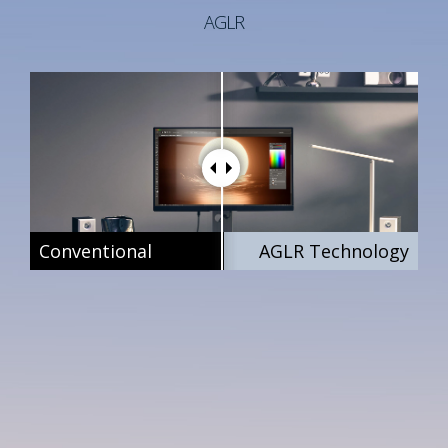
AGLR
Conventionnel
Conventional
Conventional
Technologie AGLR
AGLR Technology
AGLR Technology