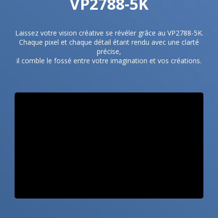
VP2788-5K​
Laissez votre vision créative se révéler grâce au VP2788-5K.
Chaque pixel et chaque détail étant rendu avec une clarté
précise,
il comble le fossé entre votre imagination et vos créations.​