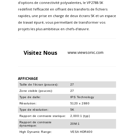
d'options de connectivité polyvalentes, le VP2788-5K
redéfinit l'efficacité en offrant des transferts de fichiers
rapides, une prise en charge de deux écrans 5K et un espace
de travail épuré, vous permettant de transformer vos
projets les plus ambitieux en chefs-d'œuvre.
Visitez
Nous
www.viewsonic.com
AFFICHAGE
Taille de l'écran (pouces):
27
Zone visible (pouces):
27
Type de dalle:
IPS Technology
Résolution:
5120 x 2880
Type de résolution:
5K
Rapport de contraste statique:
2,000:1 (typ)
Rapport de contraste
20M:1
dynamique:
High Dynamic Range:
VESA HDR400