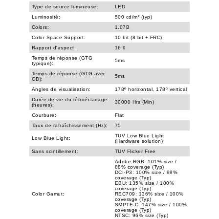
Type de source lumineuse:
LED
Luminosité:
500 cd/m² (typ)
Colors:
1.07B
Color Space Support:
10 bit (8 bit + FRC)
Rapport d'aspect:
16:9
Temps de réponse (GTG
5ms
typique):
Temps de réponse (GTG avec
5ms
OD):
Angles de visualisation:
178º horizontal, 178º vertical
Durée de vie du rétroéclairage
30000 Hrs (Min)
(heures):
Courbure:
Flat
Taux de rafraîchissement (Hz):
75
TUV Low Blue Light
Low Blue Light:
(Hardware solution)
Sans scintillement:
TUV Flicker Free
Adobe RGB: 101% size /
88% coverage (Typ)
DCI-P3: 100% size / 99%
coverage (Typ)
EBU: 135% size / 100%
coverage (Typ)
Color Gamut:
REC709: 136% size / 100%
coverage (Typ)
SMPTE-C: 147% size / 100%
coverage (Typ)
NTSC: 96% size (Typ)