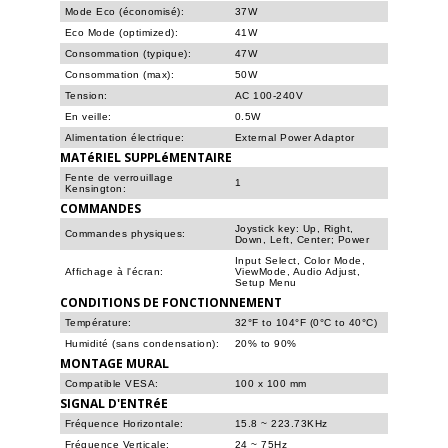
Mode Eco (économisé):
37W
Eco Mode (optimized):
41W
Consommation (typique):
47W
Consommation (max):
50W
Tension:
AC 100-240V
En veille:
0.5W
Alimentation électrique:
External Power Adaptor
MATéRIEL SUPPLéMENTAIRE
Fente de verrouillage
1
Kensington:
COMMANDES
Joystick key: Up, Right,
Commandes physiques:
Down, Left, Center; Power
Input Select, Color Mode,
Affichage à l'écran:
ViewMode, Audio Adjust,
Setup Menu
CONDITIONS DE FONCTIONNEMENT
Température:
32°F to 104°F (0°C to 40°C)
Humidité (sans condensation):
20% to 90%
MONTAGE MURAL
Compatible VESA:
100 x 100 mm
SIGNAL D'ENTRéE
Fréquence Horizontale:
15.8 ~ 223.73KHz
Fréquence Verticale:
24 ~ 75Hz