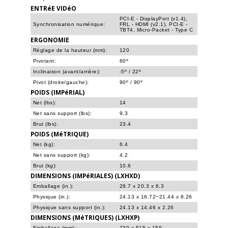
ENTRéE VIDéO
PCI-E - DisplayPort (v1.4),
Synchronisation numérique:
FRL - HDMI (v2.1), PCI-E -
TBT4, Micro-Packet - Type C
ERGONOMIE
Réglage de la hauteur (mm):
120
Pivotant:
60º
Inclinaison (avant/arrière):
-5º / 22º
Pivot (droite/gauche):
90º / 90º
POIDS (IMPéRIAL)
Net (lbs):
14
Net sans support (lbs):
9.3
Brut (lbs):
23.4
POIDS (MéTRIQUE)
Net (kg):
6.4
Net sans support (kg):
4.2
Brut (kg):
10.6
DIMENSIONS (IMPéRIALES) (LXHXD)
Emballage (in.):
28.7 x 20.3 x 6.3
Physique (in.):
24.13 x 16.72~21.44 x 8.26
Physique sans support (in.):
24.13 x 14.46 x 2.26
DIMENSIONS (MéTRIQUES) (LXHXP)
Emballage (mm):
730 x 515 x 159