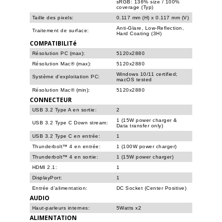
sRGB: 136% size / 100%
coverage (Typ)
Taille des pixels:
0.117 mm (H) x 0.117 mm (V)
Anti-Glare, Low-Reflection,
Traitement de surface:
Hard Coating (3H)
COMPATIBILITé
Résolution PC (max):
5120x2880
Résolution Mac® (max):
5120x2880
Windows 10/11 certified;
Système d'exploitation PC:
macOS tested
Résolution Mac® (min):
5120x2880
CONNECTEUR
USB 3.2 Type A en sortie:
2
1 (15W power charger &
USB 3.2 Type C Down stream:
Data transfer only)
USB 3.2 Type C en entrée:
1
Thunderbolt™ 4 en entrée:
1 (100W power charger)
Thunderbolt™ 4 en sortie:
1 (15W power charger)
HDMI 2.1:
1
DisplayPort:
1
Entrée d'alimentation:
DC Socket (Center Positive)
AUDIO
Haut-parleurs internes:
5Watts x2
ALIMENTATION