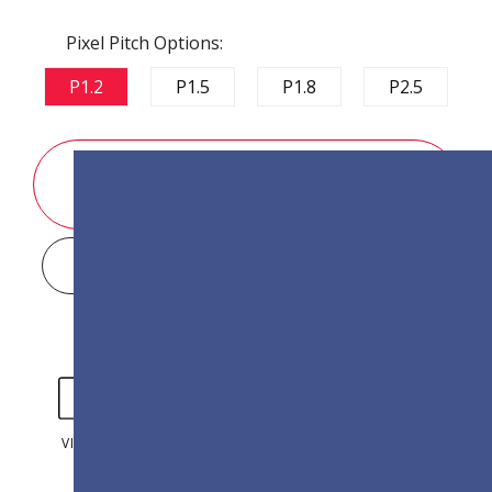
Pixel Pitch Options:
P1.2
P1.5
P1.8
P2.5
DEMANDE DE RENSEIGNEMENTS SUR LES
VENTES
DISPLAY CONFIGURATOR
VIDÉOS
PHOTOS