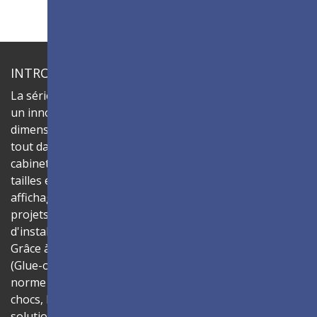
INTRODUCTION
La série ViewSonic LDC sont des écrans dvLED tout-en-
un innovants et personnalisables qui offrent des
dimensions flexibles et une installation simplifiée, le
tout dans une seule et même solution. Combinez les
cabinets LED LDC031-120 pour créer des murs vidéo de
tailles et de rapports d'aspect variés, offrant ainsi un
affichage numérique convaincant qui donne vie à vos
projets. Son design tout-en-un garantit un processus
d'installation sans soucis et un fonctionnement intuitif.
Grâce à la technologie de traitement de surface GOB
(Glue-on-Board), les modules LED conformes à la
norme IP54 offrent une protection renforcée contre les
chocs, la poussière et l'humidité, ce qui en fait la
solution idéale pour les espaces publics tels que les