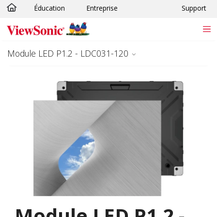
Éducation
Entreprise
Support
Passer au contenu principal
Module LED P1.2 - LDC031-120
Module LED P1.2 -