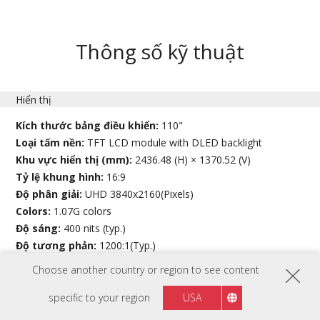
Thông số kỹ thuật
Hiển thị
Kích thước bảng điều khiển:
110"
Loại tấm nền:
TFT LCD module with DLED backlight
Khu vực hiển thị (mm):
2436.48 (H) × 1370.52 (V)
Tỷ lệ khung hình:
16:9
Độ phân giải:
UHD 3840x2160(Pixels)
Colors:
1.07G colors
Độ sáng:
400 nits (typ.)
Độ tương phản:
1200:1(Typ.)
5000:1(Min. with DCR enabled)
Choose another country or region to see content
Thời gian đáp ứng:
8ms
Góc nhìn:
H = 178, V = 178 (Typ.)
specific to your region
USA
Tuổi thọ đèn nền:
30,000 Hours (Min.)