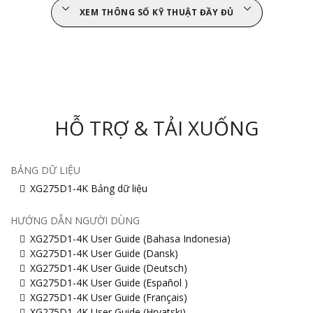
XEM THÔNG SỐ KỸ THUẬT ĐẦY ĐỦ
HỖ TRỢ & TẢI XUỐNG
BẢNG DỮ LIỆU
XG275D1-4K Bảng dữ liệu
HƯỚNG DẪN NGƯỜI DÙNG
XG275D1-4K User Guide (Bahasa Indonesia)
XG275D1-4K User Guide (Dansk)
XG275D1-4K User Guide (Deutsch)
XG275D1-4K User Guide (Español )
XG275D1-4K User Guide (Français)
XG275D1-4K User Guide (Hrvatski)