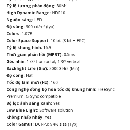
Tỷ lệ tương phản động:
80M:1
High Dynamic Range:
HDR10
Nguồn sáng:
LED
Độ sáng:
300 cd/m² (typ)
Colors:
1.07B
Color Space Support:
10 bit (8 bit + FRC)
Tỷ lệ khung hình:
16:9
Thời gian phản hồi (MPRT):
0.5ms
Góc nhìn:
178º horizontal, 178º vertical
Backlight Life (Giờ):
30000 Hrs (Min)
Độ cong:
Flat
Tốc độ làm mới (Hz):
160
Công nghệ đồng bộ hóa tốc độ khung hình:
FreeSync
Premium, G-Sync compatible
Bộ lọc ánh sáng xanh:
Yes
Low Blue Light:
Software solution
Không nhấp nháy:
Yes
Color Gamut:
DCI-P3: 94% size (Typ)