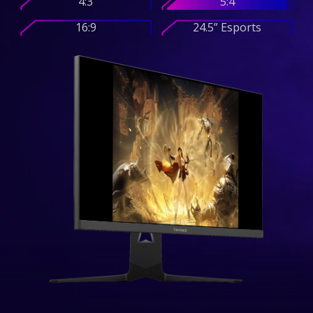
4:3
5:4
16:9
24.5” Esports