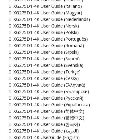
XG275D1-4K User Guide (Italiano)
XG275D1-4K User Guide (Magyar)
XG275D1-4K User Guide (Nederlands)
XG275D1-4K User Guide (Norsk)
XG275D1-4K User Guide (Polski)
XG275D1-4K User Guide (Português)
XG275D1-4K User Guide (Română)
XG275D1-4K User Guide (Srpski)
XG275D1-4K User Guide (Suomi)
XG275D1-4K User Guide (Svenska)
XG275D1-4K User Guide (Türkçe)
XG275D1-4K User Guide (Česky)
XG275D1-4K User Guide (Ελληνικά)
XG275D1-4K User Guide (Български)
XG275D1-4K User Guide (Русский)
XG275D1-4K User Guide (Українська)
XG275D1-4K User Guide (简体中文)
XG275D1-4K User Guide (繁體中文)
XG275D1-4K User Guide (한국어)
XG275D1-4K User Guide (ﺍﻟﻌﺭﺑﻳﺔ)
XG275D1-4K UserGuide (English)