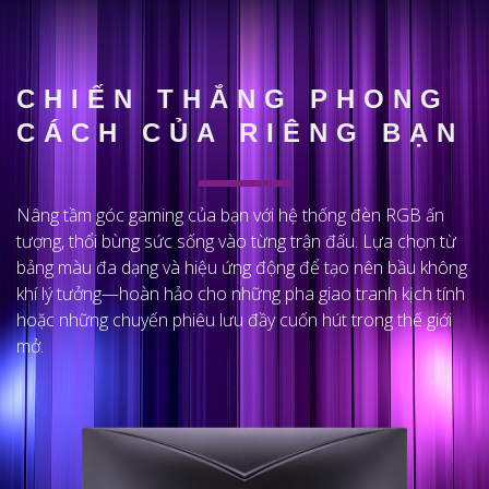
CHIẾN THẮNG PHONG
CÁCH CỦA RIÊNG BẠN
Nâng tầm góc gaming của bạn với hệ thống đèn RGB ấn
tượng, thổi bùng sức sống vào từng trận đấu. Lựa chọn từ
bảng màu đa dạng và hiệu ứng động để tạo nên bầu không
khí lý tưởng—hoàn hảo cho những pha giao tranh kịch tính
hoặc những chuyến phiêu lưu đầy cuốn hút trong thế giới
mở.