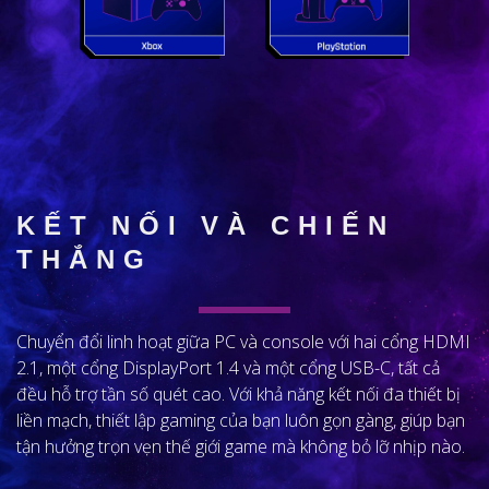
KẾT NỐI VÀ CHIẾN
THẮNG
Chuyển đổi linh hoạt giữa PC và console với hai cổng HDMI
2.1, một cổng DisplayPort 1.4 và một cổng USB-C, tất cả
đều hỗ trợ tần số quét cao. Với khả năng kết nối đa thiết bị
liền mạch, thiết lập gaming của bạn luôn gọn gàng, giúp bạn
tận hưởng trọn vẹn thế giới game mà không bỏ lỡ nhịp nào.