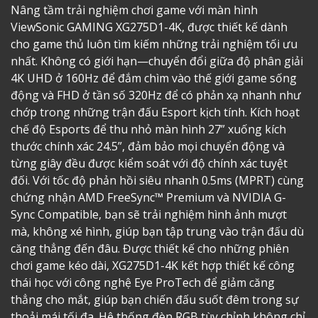
Nâng tầm trải nghiệm chơi game với màn hình
ViewSonic GAMING XG275D1-4K, được thiết kế dành
cho game thủ luôn tìm kiếm những trải nghiệm tối ưu
nhất. Không có giới hạn—chuyển đổi giữa độ phân giải
4K UHD ở 160Hz để đắm chìm vào thế giới game sống
động và FHD ở tần số 320Hz để có phản xạ nhanh như
chớp trong những trận đấu Esport kịch tính. Kích hoạt
chế độ Esports để thu nhỏ màn hình 27” xuống kích
thước chính xác 24.5”, đảm bảo mọi chuyển động và
từng giây đều được kiểm soát với độ chính xác tuyệt
đối. Với tốc độ phản hồi siêu nhanh 0.5ms (MPRT) cùng
chứng nhận AMD FreeSync™ Premium và NVIDIA G-
Sync Compatible, bạn sẽ trải nghiệm hình ảnh mượt
mà, không xé hình, giúp bạn tập trung vào trận đấu dù
căng thẳng đến đâu. Được thiết kế cho những phiên
chơi game kéo dài, XG275D1-4K kết hợp thiết kế công
thái học với công nghệ Eye ProTech để giảm căng
thẳng cho mắt, giúp bạn chiến đấu suốt đêm trong sự
thoải mái tối đa. Hệ thống đèn RGB tùy chỉnh không chỉ