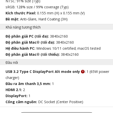
NTSC: 91% size (Typ)
sRGB: 128% size / 99% coverage (Typ)
Kích thước Pixel:
0.155 mm (H) x 0.155 mm (V)
Bề mặt:
Anti-Glare, Hard Coating (3H)
Khả năng tương thích
Độ phân giải PC (tối đa):
3840x2160
Độ phân giải Mac® (tối đa):
3840x2160
Hệ điều hành PC:
Windows 10/11 certified; macOS tested
Độ phân giải Mac® (tối thiểu):
3840x2160
Đầu nối
USB 3.2 Type C DisplayPort Alt mode only
:
1 (65W power
charger)
Đầu ra âm thanh 3,5 mm:
1
HDMI 2.1:
2
DisplayPort:
1
Cổng cắm nguồn:
DC Socket (Center Positive)