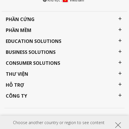
Khu vực :
PHẦN CỨNG
PHẦN MỀM
EDUCATION SOLUTIONS
BUSINESS SOLUTIONS
CONSUMER SOLUTIONS
THƯ VIỆN
HỖ TRỢ
CÔNG TY
Chính sách bảo mật
Điều khoản sử dụng
Trợ năng
Choose another country or region to see content
Các chương trình, thông số kỹ thuật, giá cả và tính khả dụng có thể thay đổi mà không cần
báo trước. Những sự lựa chọn, ưu đãi và chương trình bán hàng có thể khác nhau tùy theo