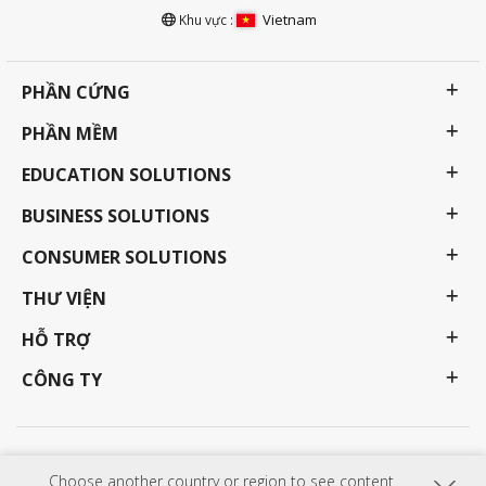
Vietnam
Khu vực :
PHẦN CỨNG
PHẦN MỀM
EDUCATION SOLUTIONS
BUSINESS SOLUTIONS
CONSUMER SOLUTIONS
THƯ VIỆN
HỖ TRỢ
CÔNG TY
Chính sách bảo mật
Điều khoản sử dụng
Trợ năng
Choose another country or region to see content
Các chương trình, thông số kỹ thuật, giá cả và tính khả dụng có thể thay đổi mà không cần