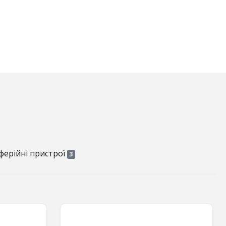
ерійні пристрої
3