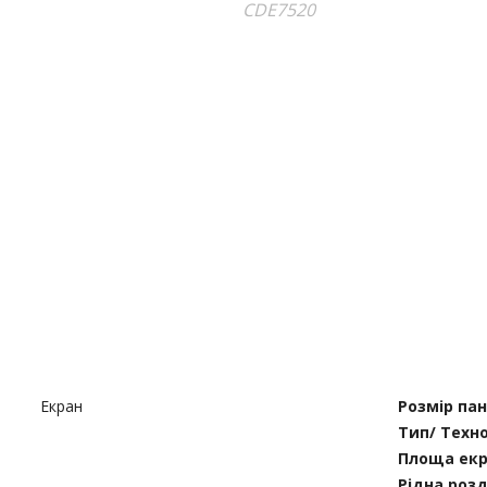
Екран
Розмір пан
Тип/ Техно
Площа екр
Рідна розд