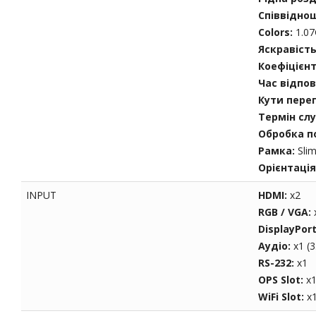
Співвідно
Colors:
1.07
Яскравіст
Коефіцієнт
Час відпов
Кути пере
Термін слу
Обробка п
Рамка:
Sli
Орієнтація
INPUT
HDMI:
x2
RGB / VGA:
DisplayPor
Аудіо:
x1 (
RS-232:
x1
OPS Slot:
x1
WiFi Slot:
x