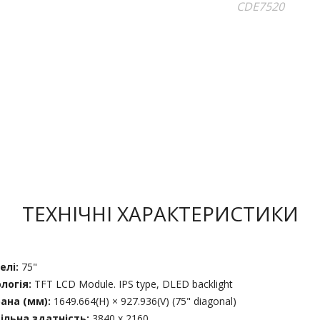
ТЕХНІЧНІ ХАРАКТЕРИСТИКИ
елі:
75"
логія:
TFT LCD Module. IPS type, DLED backlight
ана (мм):
1649.664(H) × 927.936(V) (75" diagonal)
ільна здатність:
3840 x 2160