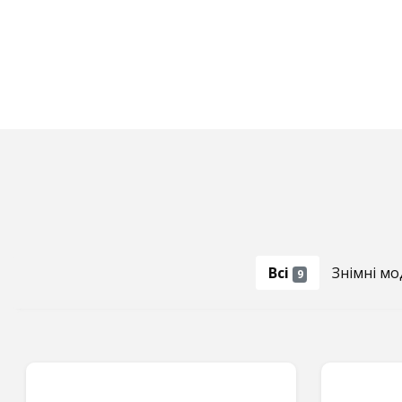
Всі
Знімні мо
9