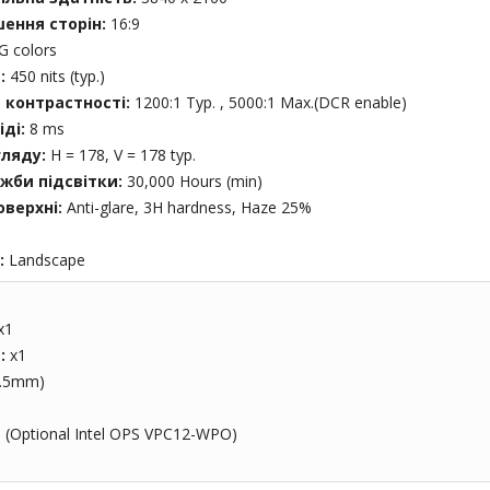
шення сторін:
16:9
G colors
ь:
450 nits (typ.)
 контрастності:
1200:1 Typ. , 5000:1 Max.(DCR enable)
іді:
8 ms
гляду:
H = 178, V = 178 typ.
жби підсвітки:
30,000 Hours (min)
оверхні:
Anti-glare, 3H hardness, Haze 25%
m
:
Landscape
x1
t:
x1
3.5mm)
 (Optional Intel OPS VPC12-WPO)
1