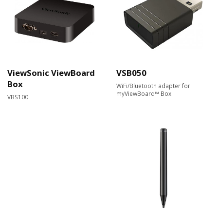
ViewSonic ViewBoard
VSB050
Box
WiFi/Bluetooth adapter for
myViewBoard™ Box
VBS100