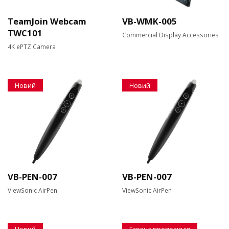
TeamJoin Webcam
VB-WMK-005
TWC101
Commercial Display Accessories
4K ePTZ Camera
Новий
Новий
VB-PEN-007
VB-PEN-007
ViewSonic AirPen
ViewSonic AirPen