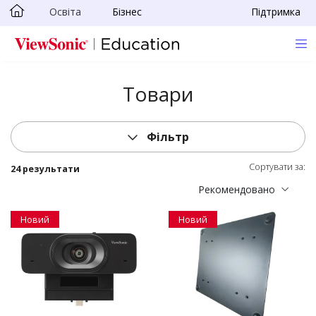
Освіта
Бізнес
Підтримка
Skip to main content
Товари
Фільтр
Сортувати за:
24 результати
Рекомендовано
Новий
Новий